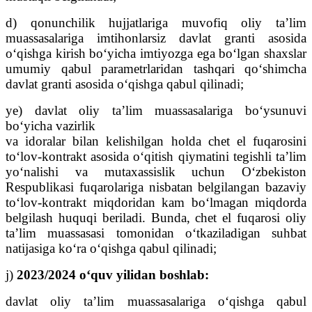
d) qonunchilik hujjatlariga muvofiq oliy ta’lim
muassasalariga imtihonlarsiz davlat granti asosida
o‘qishga kirish bo‘yicha imtiyozga ega bo‘lgan shaxslar
umumiy qabul parametrlaridan tashqari qo‘shimcha
davlat granti asosida o‘qishga qabul qilinadi;
ye) davlat oliy ta’lim muassasalariga bo‘ysunuvi
bo‘yicha vazirlik
va idoralar bilan kelishilgan holda chet el fuqarosini
to‘lov-kontrakt asosida o‘qitish qiymatini tegishli ta’lim
yo‘nalishi va mutaxassislik uchun O‘zbekiston
Respublikasi fuqarolariga nisbatan belgilangan bazaviy
to‘lov-kontrakt miqdoridan kam bo‘lmagan miqdorda
belgilash huquqi beriladi. Bunda, chet el fuqarosi oliy
ta’lim muassasasi tomonidan o‘tkaziladigan suhbat
natijasiga ko‘ra o‘qishga qabul qilinadi;
j)
2023/2024 o‘quv yilidan boshlab:
davlat oliy ta’lim muassasalariga o‘qishga qabul