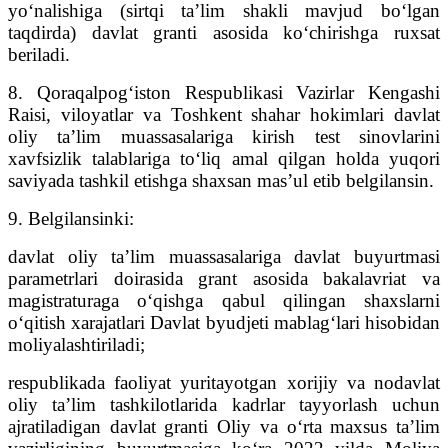
yo‘nalishiga (sirtqi ta’lim shakli mavjud bo‘lgan
taqdirda) davlat granti asosida ko‘chirishga ruxsat
beriladi.
8. Qoraqalpog‘iston Respublikasi Vazirlar Kengashi
Raisi, viloyatlar va Toshkent shahar hokimlari davlat
oliy ta’lim muassasalariga kirish test sinovlarini
xavfsizlik talablariga to‘liq amal qilgan holda yuqori
saviyada tashkil etishga shaxsan mas’ul etib belgilansin.
9. Belgilansinki:
davlat oliy ta’lim muassasalariga davlat buyurtmasi
parametrlari doirasida grant asosida bakalavriat va
magistraturaga o‘qishga qabul qilingan shaxslarni
o‘qitish xarajatlari Davlat byudjeti mablag‘lari hisobidan
moliyalashtiriladi;
respublikada faoliyat yuritayotgan xorijiy va nodavlat
oliy ta’lim tashkilotlarida kadrlar tayyorlash uchun
ajratiladigan davlat granti Oliy va o‘rta maxsus ta’lim