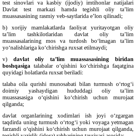
test sinovlari va kasbiy (ijodiy) imtihonlar natijalari
Davlat test markazi hamda tegishli oliy ta’lim
muassasasining rasmiy veb-saytlarida e’lon qilinadi;
b) xorijiy mamlakatlarda faoliyat yuritayotgan oliy
ta’lim tashkilotlaridan davlat oliy ta’lim
muassasalarining mos va turdosh bo‘lmagan ta’lim
yo‘nalishlariga ko‘chirishga ruxsat etilmaydi;
v)
davlat oliy ta’lim muassasasining biridan
boshqasiga
talabalar o‘qishini ko‘chirishga faqatgina
quyidagi holatlarda ruxsat beriladi:
talaba oila qurishi munosabati bilan turmush o‘rtog‘i
doimiy yashaydigan hududdagi oliy ta’lim
muassasasiga o‘qishini ko‘chirish uchun murojaat
qilganda;
davlat organlarining xodimlari ish joyi o‘zgargan
taqdirda uning turmush o‘rtog‘i yoki voyaga yetmagan
farzandi o‘qishini ko‘chirish uchun murojaat qilganda,
tegishli vazirlik (idora) rahbarining tavsiyasi asosida;