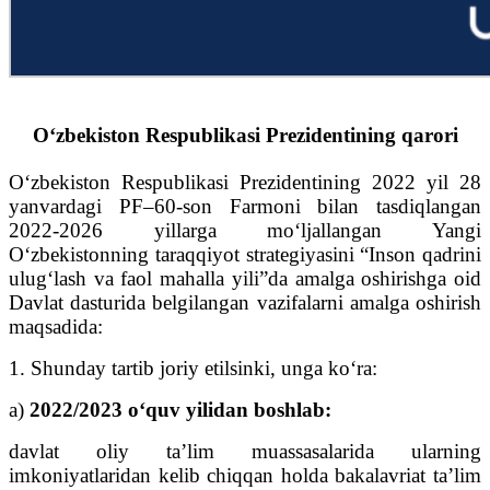
O‘zbekiston Respublikasi Prezidentining qarori
O‘zbekiston Respublikasi Prezidentining 2022 yil 28
yanvardagi PF–60-son Farmoni bilan tasdiqlangan
2022-2026 yillarga mo‘ljallangan Yangi
O‘zbekistonning taraqqiyot strategiyasini “Inson qadrini
ulug‘lash va faol mahalla yili”da amalga oshirishga oid
Davlat dasturida belgilangan vazifalarni amalga oshirish
maqsadida:
1. Shunday tartib joriy etilsinki, unga ko‘ra:
a)
2022/2023 o‘quv yilidan boshlab:
davlat oliy ta’lim muassasalarida ularning
imkoniyatlaridan kelib chiqqan holda bakalavriat ta’lim