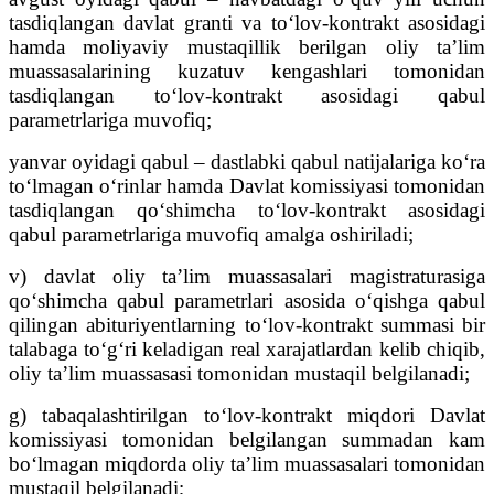
tasdiqlangan davlat granti va to‘lov-kontrakt asosidagi
hamda moliyaviy mustaqillik berilgan oliy ta’lim
muassasalarining kuzatuv kengashlari tomonidan
tasdiqlangan to‘lov-kontrakt asosidagi qabul
parametrlariga muvofiq;
yanvar oyidagi qabul – dastlabki qabul natijalariga ko‘ra
to‘lmagan o‘rinlar hamda Davlat komissiyasi tomonidan
tasdiqlangan qo‘shimcha to‘lov-kontrakt asosidagi
qabul parametrlariga muvofiq amalga oshiriladi;
v) davlat oliy ta’lim muassasalari magistraturasiga
qo‘shimcha qabul parametrlari asosida o‘qishga qabul
qilingan abituriyentlarning to‘lov-kontrakt summasi bir
talabaga to‘g‘ri keladigan real xarajatlardan kelib chiqib,
oliy ta’lim muassasasi tomonidan mustaqil belgilanadi;
g) tabaqalashtirilgan to‘lov-kontrakt miqdori Davlat
komissiyasi tomonidan belgilangan summadan kam
bo‘lmagan miqdorda oliy ta’lim muassasalari tomonidan
mustaqil belgilanadi;