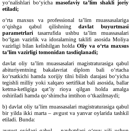
yo‘nalishlari bo‘yicha
masofaviy ta’lim shakli joriy
etiladi;
o‘rta maxsus va professional ta’lim muassasalariga
o‘qishga qabul qilishning
davlat buyurtmasi
parametrlari
tasarrufida ushbu ta’lim muassasalari
bo‘lgan vazirlik va idoralarning taklifi asosida Moliya
vazirligi bilan kelishilgan holda
Oliy va o‘rta maxsus
ta’lim vazirligi tomonidan tasdiqlanadi;
davlat oliy ta’lim muassasalari magistraturasiga qabul
abituriyentning bakalavriat diplom bali o‘rtacha
ko‘rsatkichi hamda xorijiy tilni bilish darajasi bo‘yicha
tegishli milliy yoki xalqaro sertifikat bali asosida, ballar
ketma-ketligiga qat’iy rioya qilgan holda amalga
oshiriladi hamda qo‘shimcha imtihon o‘tkazilmaydi;
b) davlat oliy ta’lim muassasalari magistraturasiga qabul
bir yilda ikki marta – avgust va yanvar oylarida tashkil
etiladi. Bunda:
avgust oyidagi qabul – navbatdagi o‘quv yili uchun