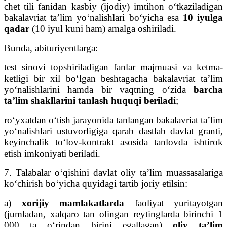
chet tili fanidan kasbiy (ijodiy) imtihon o‘tkaziladigan
bakalavriat ta’lim yo‘nalishlari bo‘yicha esa
10 iyulga
qadar
(10 iyul kuni ham) amalga oshiriladi.
Bunda, abituriyentlarga:
test sinovi topshiriladigan fanlar majmuasi va ketma-
ketligi bir xil bo‘lgan beshtagacha bakalavriat ta’lim
yo‘nalishlarini hamda bir vaqtning o‘zida
barcha
ta’lim shakllarini tanlash huquqi beriladi
;
ro‘yxatdan o‘tish jarayonida tanlangan bakalavriat ta’lim
yo‘nalishlari ustuvorligiga qarab dastlab davlat granti,
keyinchalik to‘lov-kontrakt asosida tanlovda ishtirok
etish imkoniyati beriladi.
7. Talabalar o‘qishini davlat oliy ta’lim muassasalariga
ko‘chirish bo‘yicha quyidagi tartib joriy etilsin:
a)
xorijiy mamlakatlarda
faoliyat yuritayotgan
(jumladan, xalqaro tan olingan reytinglarda birinchi 1
000 ta o‘rindan birini egallagan)
oliy ta’lim