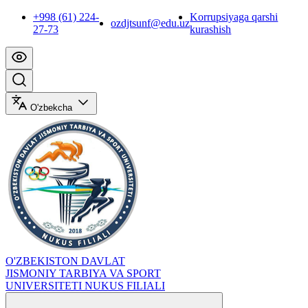
+998 (61) 224-
Korrupsiyaga qarshi
ozdjtsunf@edu.uz
27-73
kurashish
O'zbekcha
O'ZBEKISTON DAVLAT
JISMONIY TARBIYA VA SPORT
UNIVERSITETI NUKUS FILIALI