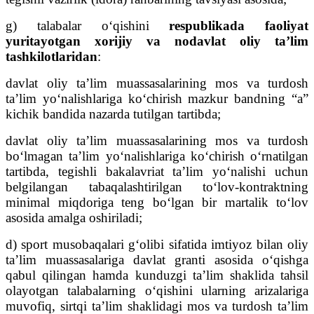
g) talabalar o‘qishini
respublikada faoliyat
yuritayotgan xorijiy va nodavlat oliy ta’lim
tashkilotlaridan
:
davlat oliy ta’lim muassasalarining mos va turdosh
ta’lim yo‘nalishlariga ko‘chirish mazkur bandning “a”
kichik bandida nazarda tutilgan tartibda;
davlat oliy ta’lim muassasalarining mos va turdosh
bo‘lmagan ta’lim yo‘nalishlariga ko‘chirish o‘rnatilgan
tartibda, tegishli bakalavriat ta’lim yo‘nalishi uchun
belgilangan tabaqalashtirilgan to‘lov-kontraktning
minimal miqdoriga teng bo‘lgan bir martalik to‘lov
asosida amalga oshiriladi;
d) sport musobaqalari g‘olibi sifatida imtiyoz bilan oliy
ta’lim muassasalariga davlat granti asosida o‘qishga
qabul qilingan hamda kunduzgi ta’lim shaklida tahsil
olayotgan talabalarning o‘qishini ularning arizalariga
muvofiq, sirtqi ta’lim shaklidagi mos va turdosh ta’lim