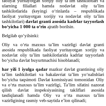
faoliyat yuritayotgan xorijiy oliy ta’lim tashkilotlari va
ularning filiallari hamda nodavlat oliy ta’lim
tashkilotlarida (keyingi o‘rinlarda – respublikada
faoliyat yuritayotgan xorijiy va nodavlat oliy ta’lim
tashkilotlari)
davlat granti asosida
kadrlar tayyorlash
bo‘yicha
1 000 ta o‘rin
ajratib borilsin.
Belgilab qo‘yilsinki:
Oliy va o‘rta maxsus ta’lim vazirligi davlat granti
asosida respublikada faoliyat yuritayotgan xorijiy va
nodavlat oliy ta’lim tashkilotlarida kadrlar tayyorlash
bo‘yicha davlat buyurtmachisi hisoblanadi;
har yili 1 iyulga qadar
mazkur davlat grantining oliy
ta’lim tashkilotlari va bakalavriat ta’lim yo‘nalishlari
bo‘yicha taqsimoti Davlat komissiyasi tomonidan Oliy
va o‘rta maxsus ta’lim vazirligi, Ta’lim sifatini nazorat
qilish davlat inspeksiyasining takliflari asosida
tasdiqlanadi hamda Oliy va o‘rta maxsus ta’lim
vazirligining rasmiy veb-saytida e’lon qilinadi;