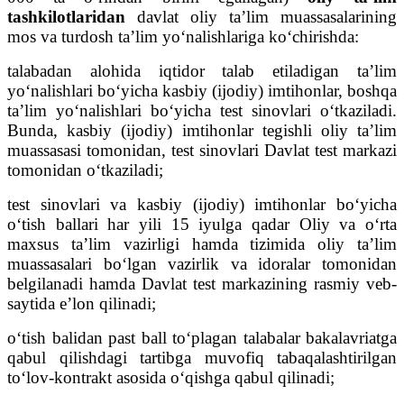
tashkilotlaridan
davlat oliy ta’lim muassasalarining
mos va turdosh ta’lim yo‘nalishlariga ko‘chirishda:
talabadan alohida iqtidor talab etiladigan ta’lim
yo‘nalishlari bo‘yicha kasbiy (ijodiy) imtihonlar, boshqa
ta’lim yo‘nalishlari bo‘yicha test sinovlari o‘tkaziladi.
Bunda, kasbiy (ijodiy) imtihonlar tegishli oliy ta’lim
muassasasi tomonidan, test sinovlari Davlat test markazi
tomonidan o‘tkaziladi;
test sinovlari va kasbiy (ijodiy) imtihonlar bo‘yicha
o‘tish ballari har yili 15 iyulga qadar Oliy va o‘rta
maxsus ta’lim vazirligi hamda tizimida oliy ta’lim
muassasalari bo‘lgan vazirlik va idoralar tomonidan
belgilanadi hamda Davlat test markazining rasmiy veb-
saytida e’lon qilinadi;
o‘tish balidan past ball to‘plagan talabalar bakalavriatga
qabul qilishdagi tartibga muvofiq tabaqalashtirilgan
to‘lov-kontrakt asosida o‘qishga qabul qilinadi;