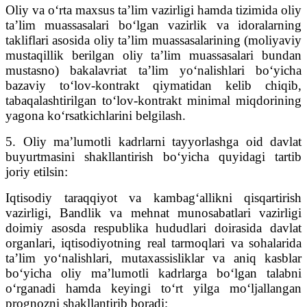
Oliy va o‘rta maxsus ta’lim vazirligi hamda tizimida oliy
ta’lim muassasalari bo‘lgan vazirlik va idoralarning
takliflari asosida oliy ta’lim muassasalarining (moliyaviy
mustaqillik berilgan oliy ta’lim muassasalari bundan
mustasno) bakalavriat ta’lim yo‘nalishlari bo‘yicha
bazaviy to‘lov-kontrakt qiymatidan kelib chiqib,
tabaqalashtirilgan to‘lov-kontrakt minimal miqdorining
yagona ko‘rsatkichlarini belgilash.
5. Oliy ma’lumotli kadrlarni tayyorlashga oid davlat
buyurtmasini shakllantirish bo‘yicha quyidagi tartib
joriy etilsin:
Iqtisodiy taraqqiyot va kambag‘allikni qisqartirish
vazirligi, Bandlik va mehnat munosabatlari vazirligi
doimiy asosda respublika hududlari doirasida davlat
organlari, iqtisodiyotning real tarmoqlari va sohalarida
ta’lim yo‘nalishlari, mutaxassisliklar va aniq kasblar
bo‘yicha oliy ma’lumotli kadrlarga bo‘lgan talabni
o‘rganadi hamda keyingi to‘rt yilga mo‘ljallangan
prognozni shakllantirib boradi;