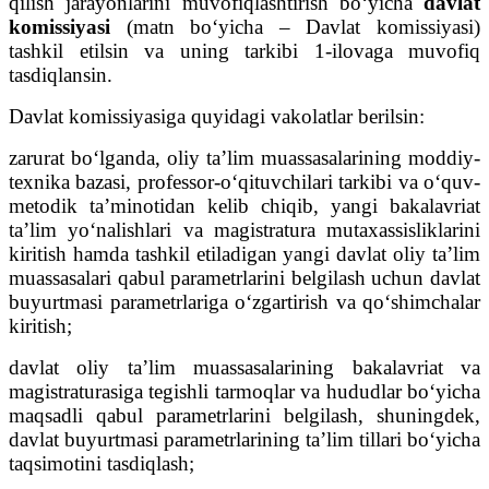
qilish jarayonlarini muvofiqlashtirish bo‘yicha
davlat
komissiyasi
(matn bo‘yicha – Davlat komissiyasi)
tashkil etilsin va uning tarkibi 1-ilovaga muvofiq
tasdiqlansin.
Davlat komissiyasiga quyidagi vakolatlar berilsin:
zarurat bo‘lganda, oliy ta’lim muassasalarining moddiy-
texnika bazasi, professor-o‘qituvchilari tarkibi va o‘quv-
metodik ta’minotidan kelib chiqib, yangi bakalavriat
ta’lim yo‘nalishlari va magistratura mutaxassisliklarini
kiritish hamda tashkil etiladigan yangi davlat oliy ta’lim
muassasalari qabul parametrlarini belgilash uchun davlat
buyurtmasi parametrlariga o‘zgartirish va qo‘shimchalar
kiritish;
davlat oliy ta’lim muassasalarining bakalavriat va
magistraturasiga tegishli tarmoqlar va hududlar bo‘yicha
maqsadli qabul parametrlarini belgilash, shuningdek,
davlat buyurtmasi parametrlarining ta’lim tillari bo‘yicha
taqsimotini tasdiqlash;