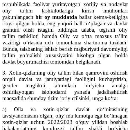
respublikada faoliyat yuritayotgan xorijiy va nodavlat
oliy ta’lim tashkilotlariga kirish imtihonlari
yakunlangach
bir oy muddatda
ballar ketma-ketligiga
rioya qilgan holda, eng yuqori ball to‘plagan va davlat
grantini olish istagini bildirgan talaba, tegishli oliy
ta’lim tashkiloti hamda Oliy va o‘rta maxsus ta’lim
vazirligi o‘rtasida uch tomonlama shartnoma tuziladi.
Bunda, talabaning ishlab berish majburiyati davomiyligi
ta’lim yo‘nalishi xususiyatini hisobga olgan holda
davlat buyurtmachisi tomonidan belgilanadi.
3. Xotin-qizlarning oliy ta’lim bilan qamrovini oshirish
orqali davlat va jamiyatdagi faolligini kuchaytirish,
gender tenglikni ta’minlash bo‘yicha amalga
oshirilayotgan islohotlarni yanada jadallashtirish
maqsadida shunday tizim joriy etilsinki, unga ko‘ra:
a) Oila va xotin-qizlar davlat qo‘mitasining
tavsiyanomasini olgan, oliy ma’lumotga ega bo‘lmagan
xotin-qizlar uchun 2022/2023 o‘quv yilidan boshlab
bakalavriatning kunduzgi ta’lim shakli bo‘yicha