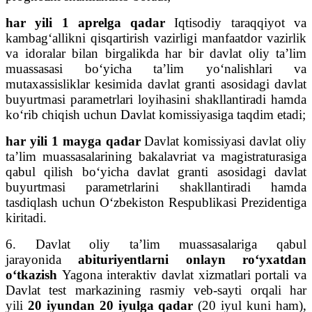
har yili 1 aprelga qadar
Iqtisodiy taraqqiyot va
kambag‘allikni qisqartirish vazirligi manfaatdor vazirlik
va idoralar bilan birgalikda har bir davlat oliy ta’lim
muassasasi bo‘yicha ta’lim yo‘nalishlari va
mutaxassisliklar kesimida davlat granti asosidagi davlat
buyurtmasi parametrlari loyihasini shakllantiradi hamda
ko‘rib chiqish uchun Davlat komissiyasiga taqdim etadi;
har yili 1 mayga qadar
Davlat komissiyasi davlat oliy
ta’lim muassasalarining bakalavriat va magistraturasiga
qabul qilish bo‘yicha davlat granti asosidagi davlat
buyurtmasi parametrlarini shakllantiradi hamda
tasdiqlash uchun O‘zbekiston Respublikasi Prezidentiga
kiritadi.
6. Davlat oliy ta’lim muassasalariga qabul
jarayonida
abituriyentlarni onlayn ro‘yxatdan
o‘tkazish
Yagona interaktiv davlat xizmatlari portali va
Davlat test markazining rasmiy veb-sayti orqali har
yili
20 iyundan
20 iyulga qadar
(20 iyul kuni ham),