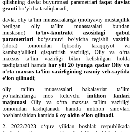
qilishning davlat buyurtmasi parametrlari
faqat davlat
granti
bo‘yicha tasdiqlanadi;
davlat oliy ta’lim muassasalariga (moliyaviy mustaqillik
berilgan oliy ta’lim muassasalari bundan
mustasno)
to‘lov-kontrakt asosidagi qabul
parametrlari
bo‘ysunuvi bo‘yicha tegishli vazirlik
(idora) tomonidan Iqtisodiy taraqqiyot va
kambag‘allikni qisqartirish vazirligi, Oliy va o‘rta
maxsus ta’lim vazirligi bilan kelishilgan holda
tasdiqlanadi hamda
har yili 20 iyunga qadar Oliy va
o‘rta maxsus ta’lim vazirligining rasmiy veb-saytida
e’lon qilinadi
;
oliy ta’lim muassasalari bakalavriat ta’lim
yo‘nalishlariga mos keluvchi
imtihon fanlari
majmuasi
Oliy va o‘rta maxsus ta’lim vazirligi
tomonidan tasdiqlanadi hamda imtihon sinovlari
boshlanishidan kamida
6 oy oldin e’lon qilinadi
.
2. 2022/2023 o‘quv yilidan boshlab respublikada