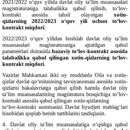
2021/2022 o‘quv yilida davlat oliy ta’lim muassasalari
magistraturasiga talabalikka qabul qilinib, to‘lov-
kontrakt asosida tahsil olayotgan
xotin-
qizlarning
2022/2023 o‘quv yili uchun to‘lov-
kontrakt miqdori
;
2022/2023 o‘quv yilidan boshlab davlat oliy ta’lim
muassasalari magistraturasiga ajratilgan qabul
parametrlari doirasida
bazaviy to‘lov-kontrakt asosida
talabalikka qabul qilingan
xotin-qizlarning to‘lov-
kontrakt miqdori
.
Vazirlar Mahkamasi ikki oy muddatda Oila va xotin-
qizlar davlat qo‘mitasining tavsiyanomasi asosida xotin-
qizlarni bakalavriatga qabul qilish hamda davlat oliy
ta’lim muassasalarining magistratura bosqichiga to‘lov-
kontrakt asosida qabul qilingan xotin-qizlarning
to‘lov-kontrakt summasini Davlat byudjeti mablag‘lari
hisobidan qoplab berish tartiblarini tasdiqlasin.
4. Davlat oliy ta’lim muassasalariga o‘qishga qabul