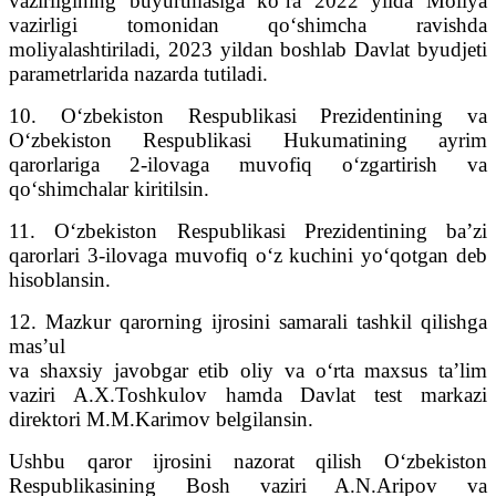
vazirligining buyurtmasiga ko‘ra 2022 yilda Moliya
vazirligi tomonidan qo‘shimcha ravishda
moliyalashtiriladi, 2023 yildan boshlab Davlat byudjeti
parametrlarida nazarda tutiladi.
10. O‘zbekiston Respublikasi Prezidentining va
O‘zbekiston Respublikasi Hukumatining ayrim
qarorlariga 2-ilovaga muvofiq o‘zgartirish va
qo‘shimchalar kiritilsin.
11. O‘zbekiston Respublikasi Prezidentining ba’zi
qarorlari 3-ilovaga muvofiq o‘z kuchini yo‘qotgan deb
hisoblansin.
12. Mazkur qarorning ijrosini samarali tashkil qilishga
mas’ul
va shaxsiy javobgar etib oliy va o‘rta maxsus ta’lim
vaziri A.X.Toshkulov hamda Davlat test markazi
direktori M.M.Karimov belgilansin.
Ushbu qaror ijrosini nazorat qilish O‘zbekiston
Respublikasining Bosh vaziri A.N.Aripov va