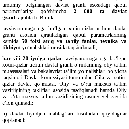
umumiy belgilangan davlat granti asosidagi qabul
parametrlariga qo‘shimcha
2 000 ta davlat
granti
ajratiladi. Bunda:
tavsiyanomaga ega bo‘lgan xotin-qizlar uchun davlat
granti asosida ajratiladigan qabul parametrlarining
kamida
50 foizi aniq va tabiiy fanlar, texnika va
tibbiyot
yo‘nalishlari orasida taqsimlanadi;
har yili 20 iyulga qadar
tavsiyanomaga ega bo‘lgan
xotin-qizlar uchun davlat granti o‘rinlarining oliy ta’lim
muassasalari va bakalavriat ta’lim yo‘nalishlari bo‘yicha
taqsimoti Davlat komissiyasi tomonidan Oila va xotin-
qizlar davlat qo‘mitasi, Oliy va o‘rta maxsus ta’lim
vazirligining takliflari asosida tasdiqlanadi hamda Oliy
va o‘rta maxsus ta’lim vazirligining rasmiy veb-saytida
e’lon qilinadi;
b) davlat byudjeti mablag‘lari hisobidan quyidagilar
qoplanadi: