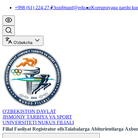
+998 (61) 224-27-73
ozdjtsunf@edu.uz
Korrupsiyaga qarshi ku
O'zbekcha
O'ZBEKISTON DAVLAT
JISMONIY TARBIYA VA SPORT
UNIVERSITETI NUKUS FILIALI
Filial
Faoliyat
Registrator ofis
Talabalarga
Abiturientlarga
Axbor