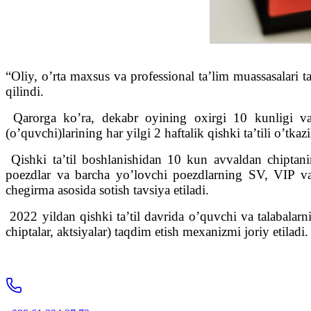
“Oliy, o’rta maxsus va professional ta’lim muassasalari t
qilindi.
Qarorga ko’ra, dekabr oyining oxirgi 10 kunligi va y
(o’quvchi)larining har yilgi 2 haftalik qishki ta’tili o’tkazi
Qishki ta’til boshlanishidan 10 kun avvaldan chiptanin
poezdlar va barcha yo’lovchi poezdlarning SV, VIP vag
chegirma asosida sotish tavsiya etiladi.
2022 yildan qishki ta’til davrida o’quvchi va talabalarn
chiptalar, aktsiyalar) taqdim etish mexanizmi joriy etiladi.