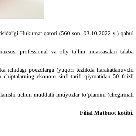
’g’risida”gi Hukumat qarori (560-son, 03.10.2022 y.) qabul
xsus, professional va oliy ta’lim muassasalari talaba
ka ichidagi poezdlarga (yuqori tezlikda harakatlanuvchi
chiptalarning ekonom sinfi tarifi qiymatidan 50 foizli
tlanishi uchun muddatli imtiyozlar to’plamini (chegirmali
Filial Matbuot kotibi.