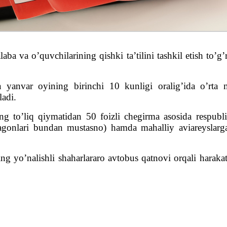
alaba va o’quvchilarining qishki ta’tilini tashkil etish to
anvar oyining birinchi 10 kunligi oralig’ida o’rta ma
ladi.
g to’liq qiymatidan 50 foizli chegirma asosida respubli
onlari bundan mustasno) hamda mahalliy aviareyslarga 
ing yo’nalishli shaharlararo avtobus qatnovi orqali haraka