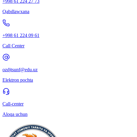
+998 61 224 27 73
Qabıllawxana
+998 61 224 09 61
Call Center
ozdjtsunf@edu.uz
Elektron pochta
Call-center
Aloqa uchun