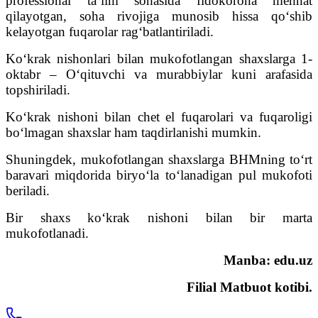
professional taʼlim sohasida fidokorona mehnat
qilayotgan, soha rivojiga munosib hissa qoʻshib
kelayotgan fuqarolar ragʻbatlantiriladi.
Koʻkrak nishonlari bilan mukofotlangan shaxslarga 1-
oktabr – Oʻqituvchi va murabbiylar kuni arafasida
topshiriladi.
Koʻkrak nishoni bilan chet el fuqarolari va fuqaroligi
boʻlmagan shaxslar ham taqdirlanishi mumkin.
Shuningdek, mukofotlangan shaxslarga BHMning toʻrt
baravari miqdorida biryoʻla toʻlanadigan pul mukofoti
beriladi.
Bir shaxs koʻkrak nishoni bilan bir marta
mukofotlanadi.
Manba: edu.uz
Filial Matbuot kotibi.