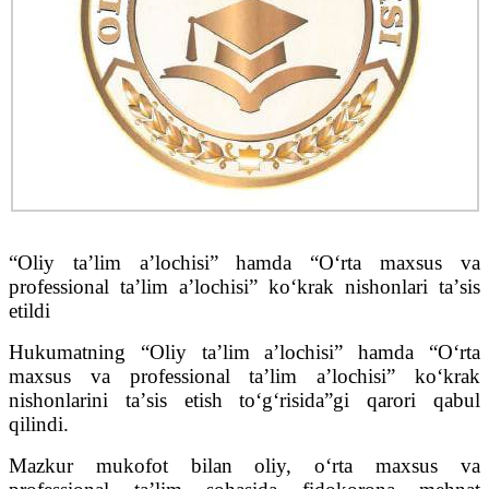
“Oliy taʼlim aʼlochisi” hamda “Oʻrta maxsus va
professional taʼlim aʼlochisi” koʻkrak nishonlari taʼsis
etildi
Hukumatning “Oliy taʼlim aʼlochisi” hamda “Oʻrta
maxsus va professional taʼlim aʼlochisi” koʻkrak
nishonlarini taʼsis etish toʻgʻrisida”gi qarori qabul
qilindi.
Mazkur mukofot bilan oliy, oʻrta maxsus va