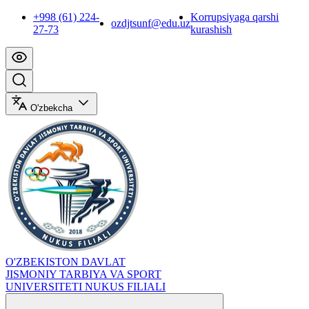
+998 (61) 224-
Korrupsiyaga qarshi
ozdjtsunf@edu.uz
27-73
kurashish
O'zbekcha
O'ZBEKISTON DAVLAT
JISMONIY TARBIYA VA SPORT
UNIVERSITETI NUKUS FILIALI