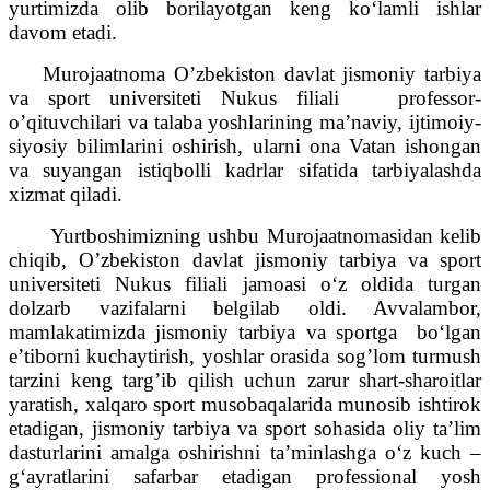
yurtimizda olib borilayotgan keng ko‘lamli ishlar
davom etadi.
Murojaatnoma O’zbekiston davlat jismoniy tarbiya
va sport universiteti Nukus filiali professor-
o’qituvchilari va talaba yoshlarining ma’naviy, ijtimoiy-
siyosiy bilimlarini oshirish, ularni ona Vatan ishongan
va suyangan istiqbolli kadrlar sifatida tarbiyalashda
xizmat qiladi.
Yurtboshimizning ushbu Murojaatnomasidan kelib
chiqib, O’zbekiston davlat jismoniy tarbiya va sport
universiteti Nukus filiali jamoasi o‘z oldida turgan
dolzarb vazifalarni belgilab oldi. Avvalambor,
mamlakatimizda jismoniy tarbiya va sportga bo‘lgan
e’tiborni kuchaytirish, yoshlar orasida sog’lom turmush
tarzini keng targ’ib qilish uchun zarur shart-sharoitlar
yaratish, xalqaro sport musobaqalarida munosib ishtirok
etadigan, jismoniy tarbiya va sport sohasida oliy ta’lim
dasturlarini amalga oshirishni ta’minlashga o‘z kuch –
g‘ayratlarini safarbar etadigan professional yosh