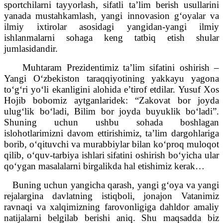
sportchilarni tayyorlash, sifatli ta’lim berish usullarini
yanada mustahkamlash, yangi innovasion g‘oyalar va
ilmiy ixtirolar asosidagi yangidan-yangi ilmiy
ishlanmalarni sohaga keng tatbiq etish shular
jumlasidandir.
Muhtaram Prezidentimiz ta’lim sifatini oshirish –
Yangi O‘zbekiston taraqqiyotining yakkayu yagona
to‘g‘ri yo‘li ekanligini alohida e’tirof etdilar. Yusuf Xos
Hojib bobomiz aytganlaridek: “Zakovat bor joyda
ulug‘lik bo‘ladi, Bilim bor joyda buyuklik bo‘ladi”.
Shuning uchun ushbu sohada boshlagan
islohotlarimizni davom ettirishimiz, ta’lim dargohlariga
borib, o‘qituvchi va murabbiylar bilan ko‘proq muloqot
qilib, o‘quv-tarbiya ishlari sifatini oshirish bo‘yicha ular
qo‘ygan masalalarni birgalikda hal etishimiz kerak…
Buning uchun yangicha qarash, yangi g‘oya va yangi
rejalargina davlatning istiqboli, jonajon Vatanimiz
ravnaqi va xalqimizning farovonligiga dahldor amaliy
natijalarni belgilab berishi aniq. Shu maqsadda biz