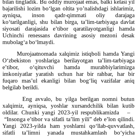
bilan tingladik. Bu oddiy murojaat emas, balki kelasi yil
bajarilishi lozim bo‘lgan oltita yo’nalishdagi ishlarimiz,
ayniqsa, inson qadr-qimmati oliy darajaga
ko‘tarilganligi, shu bilan birga, ta’lim-tarbiyaga davlat
siyosati darajasida e’tibor qaratilayotganligi hamda
Uchinchi renessans davrining asosiy mezoni desak
mubolag‘a bo‘lmaydi.
Murojaatnomada xalqimiz istiqboli hamda Yangi
O‘zbekiston yoshlariga berilayotgan ta’lim-tarbiyaga
e’tibor, o‘qituvchi hamda murabbiylarimizga
imkoniyatlar yaratish uchun har bir rahbar, har bir
fuqaro mas’ul ekanligi bilan bog‘liq vazifalar aniq
belgilab berildi.
Eng avvalo, bu yilga berilgan nomni butun
xalqimiz, ayniqsa, yoshlar xursandchilik bilan kutib
oldilar. Chunki yangi 2023-yil respublikamizda –
“Insonga e’tibor va sifatli ta’lim yili” deb e’lon qilindi.
Yangi 2023-yilda ham yoshlarni qo‘llab-quvvatlash,
sifatli ta’limni yanada mustahkamlash bo‘yicha