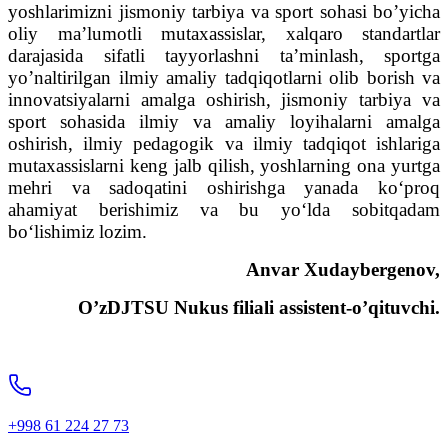
yoshlarimizni jismoniy tarbiya va sport sohasi bo’yicha
oliy ma’lumotli mutaxassislar, xalqaro standartlar
darajasida sifatli tayyorlashni ta’minlash, sportga
yo’naltirilgan ilmiy amaliy tadqiqotlarni olib borish va
innovatsiyalarni amalga oshirish, jismoniy tarbiya va
sport sohasida ilmiy va amaliy loyihalarni amalga
oshirish, ilmiy pedagogik va ilmiy tadqiqot ishlariga
mutaxassislarni keng jalb qilish, yoshlarning ona yurtga
mehri va sadoqatini oshirishga yanada ko‘proq
ahamiyat berishimiz va bu yo‘lda sobitqadam
bo‘lishimiz lozim.
Anvar Xudaybergenov,
O’zDJTSU Nukus filiali assistent-o’qituvchi.
+998 61 224 27 73