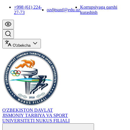
+998 (61) 224-
Korrupsiyaga qarshi
ozdjtsunf@edu.uz
27-73
kurashish
O'zbekcha
O'ZBEKISTON DAVLAT
JISMONIY TARBIYA VA SPORT
UNIVERSITETI NUKUS FILIALI