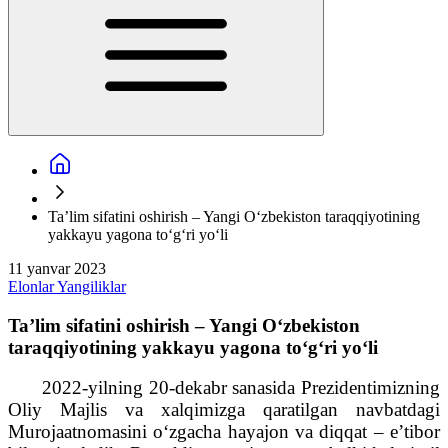
Ta’lim sifatini oshirish – Yangi O‘zbekiston taraqqiyotining
yakkayu yagona to‘g‘ri yo‘li
11 yanvar 2023
Elonlar
Yangiliklar
Ta’lim sifatini oshirish – Yangi O‘zbekiston
taraqqiyotining yakkayu yagona to‘g‘ri yo‘li
2022-yilning 20-dekabr sanasida Prezidentimizning
Oliy Majlis va xalqimizga qaratilgan navbatdagi
Murojaatnomasini o‘zgacha hayajon va diqqat – e’tibor