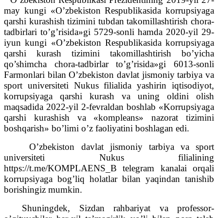
may kungi «O’zbekiston Respublikasida korrupsiyaga
qarshi kurashish tizimini tubdan takomillashtirish chora-
tadbirlari to’g’risida»gi 5729-sonli hamda 2020-yil 29-
iyun kungi «O’zbekiston Respublikasida korrupsiyaga
qarshi kurash tizimini takomillashtirish bo’yicha
qo’shimcha chora-tadbirlar to’g’risida»gi 6013-sonli
Farmonlari bilan O’zbekiston davlat jismoniy tarbiya va
sport universiteti Nukus filialida yashirin iqtisodiyot,
korrupsiyaga qarshi kurash va uning oldini olish
maqsadida 2022-yil 2-fevraldan boshlab «Korrupsiyaga
qarshi kurashish va «kompleans» nazorat tizimini
boshqarish» bo’limi o’z faoliyatini boshlagan edi.
O’zbekiston davlat jismoniy tarbiya va sport
universiteti Nukus filialining
https://t.me/KOMPLAENS_B telegram kanalai orqali
korrupsiyaga bog’liq holatlar bilan yaqindan tanishib
borishingiz mumkin.
Shuningdek, Sizdan rahbariyat va professor-