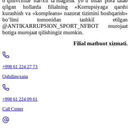
o’qituvchilar har-xil ta’magirlik yo’li bilan pora talab
qilgan hollarda filialning «Korrupsiyaga qarshi
kurashish va «kompleans» nazorat tizimini boshqarish»
bo’limi tomonidan tashkil etilgan
@ANTIKARRUPSION_SPORT_NFBOT murojaat
botiga murojaat qilishingiz mumkin.
Filial matbuot xizmati.
+998 61 224 27 73
Qabıllawxana
+998 61 224 09 61
Call Center