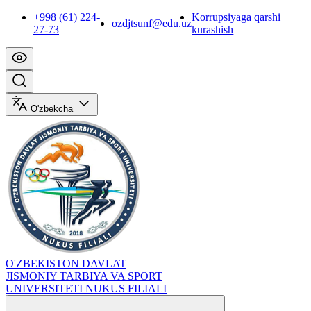
+998 (61) 224-
Korrupsiyaga qarshi
ozdjtsunf@edu.uz
27-73
kurashish
O'zbekcha
O'ZBEKISTON DAVLAT
JISMONIY TARBIYA VA SPORT
UNIVERSITETI NUKUS FILIALI