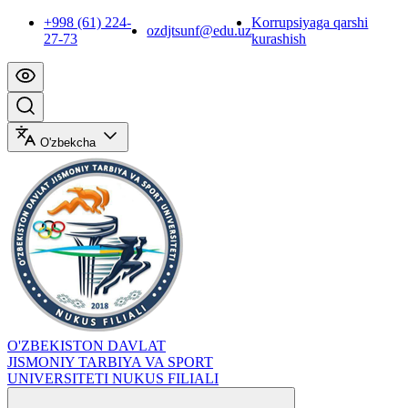
+998 (61) 224-
Korrupsiyaga qarshi
ozdjtsunf@edu.uz
27-73
kurashish
O'zbekcha
O'ZBEKISTON DAVLAT
JISMONIY TARBIYA VA SPORT
UNIVERSITETI NUKUS FILIALI