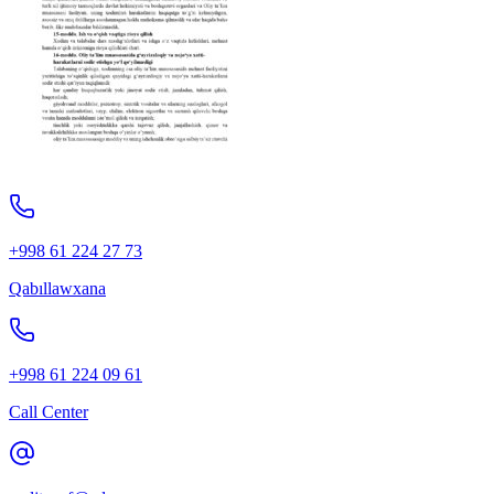
+998 61 224 27 73
Qabıllawxana
+998 61 224 09 61
Call Center