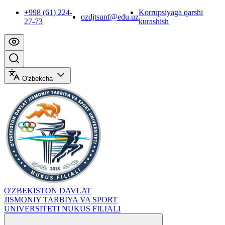
+998 (61) 224-
Korrupsiyaga qarshi
ozdjtsunf@edu.uz
27-73
kurashish
O'zbekcha
O'ZBEKISTON DAVLAT
JISMONIY TARBIYA VA SPORT
UNIVERSITETI NUKUS FILIALI