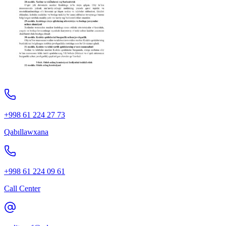
+998 61 224 27 73
Qabıllawxana
+998 61 224 09 61
Call Center