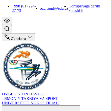
+998 (61) 224-
Korrupsiyaga qarshi
ozdjtsunf@edu.uz
27-73
kurashish
O'zbekcha
O'ZBEKISTON DAVLAT
JISMONIY TARBIYA VA SPORT
UNIVERSITETI NUKUS FILIALI