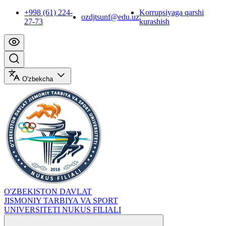
+998 (61) 224-
Korrupsiyaga qarshi
ozdjtsunf@edu.uz
27-73
kurashish
O'zbekcha
O'ZBEKISTON DAVLAT
JISMONIY TARBIYA VA SPORT
UNIVERSITETI NUKUS FILIALI