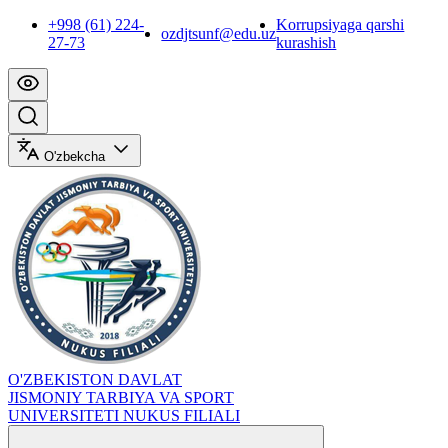
+998 (61) 224-
Korrupsiyaga qarshi
ozdjtsunf@edu.uz
27-73
kurashish
O'zbekcha
O'ZBEKISTON DAVLAT
JISMONIY TARBIYA VA SPORT
UNIVERSITETI NUKUS FILIALI