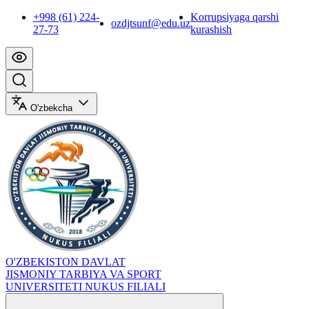
+998 (61) 224-
Korrupsiyaga qarshi
ozdjtsunf@edu.uz
27-73
kurashish
O'zbekcha
O'ZBEKISTON DAVLAT
JISMONIY TARBIYA VA SPORT
UNIVERSITETI NUKUS FILIALI