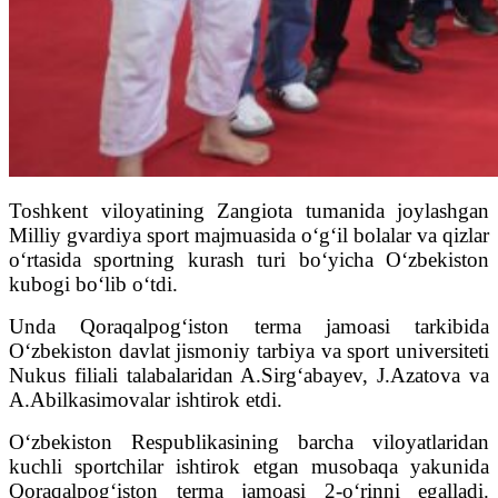
Toshkent viloyatining Zangiota tumanida joylashgan
Milliy gvardiya sport majmuasida o‘g‘il bolalar va qizlar
o‘rtasida sportning kurash turi bo‘yicha O‘zbekiston
kubogi bo‘lib o‘tdi.
Unda Qoraqalpog‘iston terma jamoasi tarkibida
O‘zbekiston davlat jismoniy tarbiya va sport universiteti
Nukus filiali talabalaridan A.Sirg‘abayev, J.Azatova va
A.Abilkasimovalar ishtirok etdi.
O‘zbekiston Respublikasining barcha viloyatlaridan
kuchli sportchilar ishtirok etgan musobaqa yakunida
Qoraqalpog‘iston terma jamoasi 2-o‘rinni egalladi.