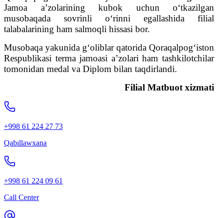
Jamoa a’zolarining kubok uchun o‘tkazilgan
musobaqada sovrinli o‘rinni egallashida filial
talabalarining ham salmoqli hissasi bor.
Musobaqa yakunida g‘oliblar qatorida Qoraqalpog‘iston
Respublikasi terma jamoasi a’zolari ham tashkilotchilar
tomonidan medal va Diplom bilan taqdirlandi.
Filial Matbuot xizmati
+998 61 224 27 73
Qabıllawxana
+998 61 224 09 61
Call Center