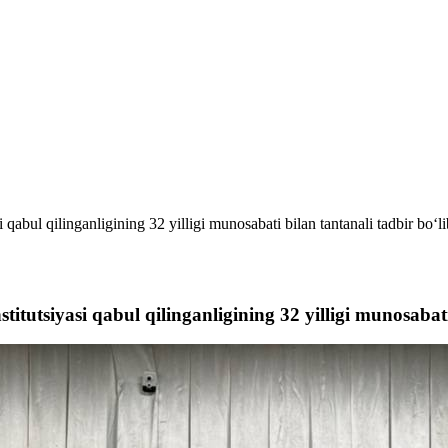
qabul qilinganligining 32 yilligi munosabati bilan tantanali tadbir bo‘li
itutsiyasi qabul qilinganligining 32 yilligi munosabati 