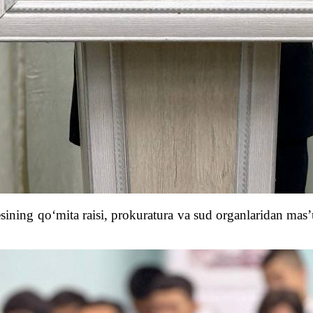
ing qo‘mita raisi, prokuratura va sud organlaridan mas’ul r