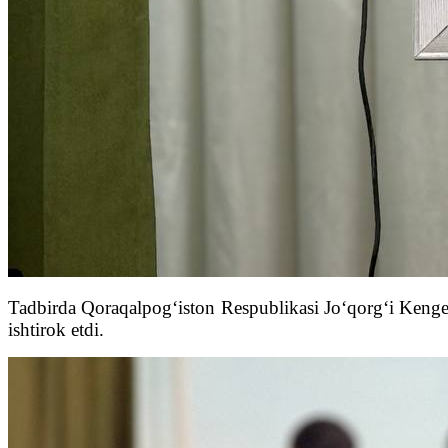
Tadbirda Qoraqalpog‘iston Respublikasi Jo‘qorg‘i Kengesin
ishtirok etdi.