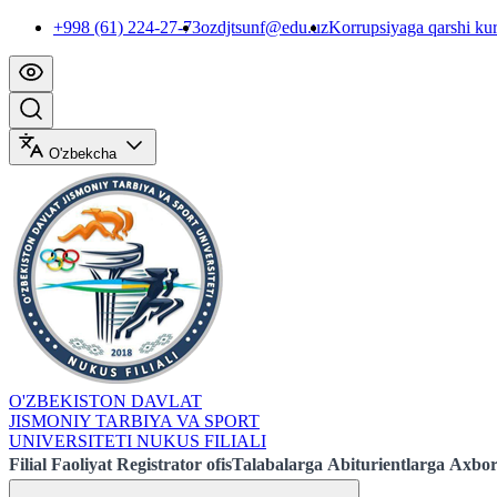
+998 (61) 224-27-73
ozdjtsunf@edu.uz
Korrupsiyaga qarshi ku
O'zbekcha
O'ZBEKISTON DAVLAT
JISMONIY TARBIYA VA SPORT
UNIVERSITETI NUKUS FILIALI
Filial
Faoliyat
Registrator ofis
Talabalarga
Abiturientlarga
Axbor