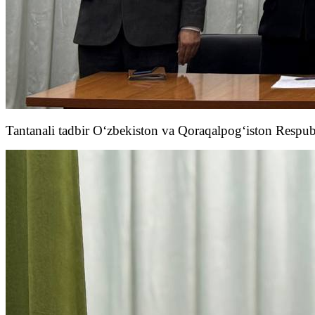
Tantanali tadbir O‘zbekiston va Qoraqalpog‘iston Respubl