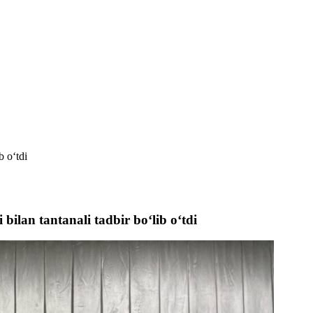
b o‘tdi
bilan tantanali tadbir bo‘lib o‘tdi