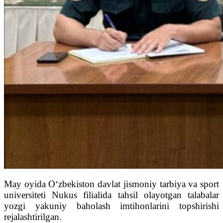
May oyida O‘zbekiston davlat jismoniy tarbiya va sport
universiteti Nukus filialida tahsil olayotgan talabalar
yozgi yakuniy baholash imtihonlarini topshirishi
rejalashtirilgan.