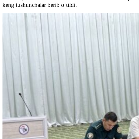
keng tushunchalar berib o‘tildi.