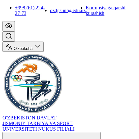
+998 (61) 224-
Korrupsiyaga qarshi
ozdjtsunf@edu.uz
27-73
kurashish
O'zbekcha
O'ZBEKISTON DAVLAT
JISMONIY TARBIYA VA SPORT
UNIVERSITETI NUKUS FILIALI