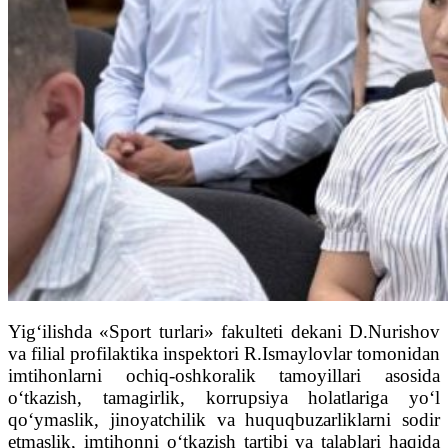
Yig‘ilishda «Sport turlari» fakulteti dekani D.Nurishov
va filial profilaktika inspektori R.Ismaylovlar tomonidan
imtihonlarni ochiq-oshkoralik tamoyillari asosida
o‘tkazish, tamagirlik, korrupsiya holatlariga yo‘l
qo‘ymaslik, jinoyatchilik va huquqbuzarliklarni sodir
etmaslik, imtihonni o‘tkazish tartibi va talablari haqida