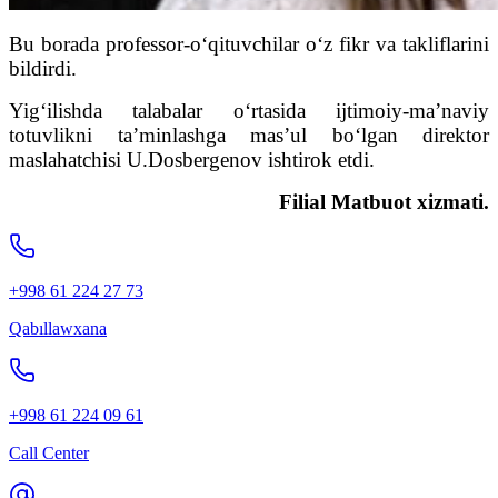
Bu borada professor-o‘qituvchilar o‘z fikr va takliflarini
bildirdi.
Yig‘ilishda talabalar o‘rtasida ijtimoiy-ma’naviy
totuvlikni ta’minlashga mas’ul bo‘lgan direktor
maslahatchisi U.Dosbergenov ishtirok etdi.
F
ilial Matbuot xizmati.
+998 61 224 27 73
Qabıllawxana
+998 61 224 09 61
Call Center