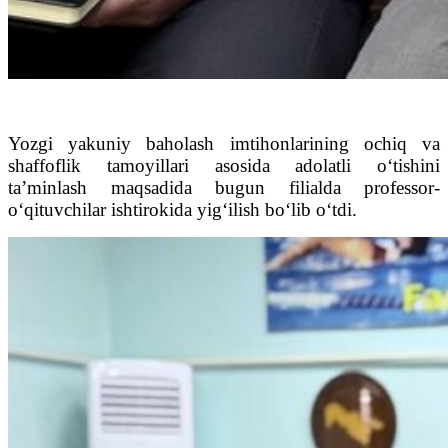
Yozgi yakuniy baholash imtihonlarining ochiq va
shaffoflik tamoyillari asosida adolatli o‘tishini
ta’minlash maqsadida bugun filialda professor-
o‘qituvchilar ishtirokida yig‘ilish bo‘lib o‘tdi.