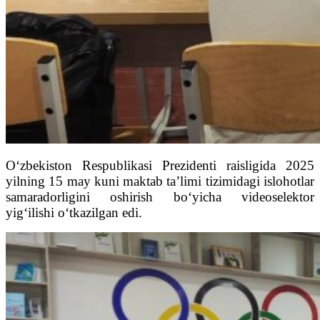
O‘zbekiston Respublikasi Prezidenti raisligida 2025
yilning 15 may kuni maktab ta’limi tizimidagi islohotlar
samaradorligini oshirish bo‘yicha videoselektor
yig‘ilishi o‘tkazilgan edi.