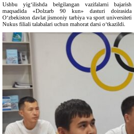
Ushbu yig‘ilishda belgilangan vazifalarni bajarish
maqsadida «Dolzarb 90 kun» dasturi doirasida
O‘zbekiston davlat jismoniy tarbiya va sport universiteti
Nukus filiali talabalari uchun mahorat darsi o‘tkazildi.