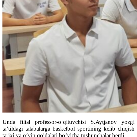
Unda filial professor-o‘qituvchisi S.Aytjanov yozgi
ta’tildagi talabalarga basketbol sportining kelib chiqish
tarixi va o‘yin qoidalari bo‘yicha tushunchalar berdi.