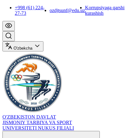
+998 (61) 224-
Korrupsiyaga qarshi
ozdjtsunf@edu.uz
27-73
kurashish
O'zbekcha
O'ZBEKISTON DAVLAT
JISMONIY TARBIYA VA SPORT
UNIVERSITETI NUKUS FILIALI