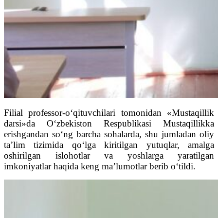
Filial professor-o‘qituvchilari tomonidan «Mustaqillik
darsi»da O‘zbekiston Respublikasi Mustaqillikka
erishgandan so‘ng barcha sohalarda, shu jumladan oliy
ta’lim tizimida qo‘lga kiritilgan yutuqlar, amalga
oshirilgan islohotlar va yoshlarga yaratilgan
imkoniyatlar haqida keng ma’lumotlar berib o‘tildi.