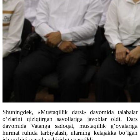
Shuningdek, «Mustaqillik darsi» davomida talabalar
o‘zlarini qiziqtirgan savollariga javoblar oldi. Dars
davomida Vatanga sadoqat, mustaqillik g‘oyalariga
hurmat ruhida tarbiyalash, ularning kelajakka bo‘lgan
ishonchini yanada oshirishga qaratildi.