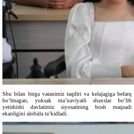
Shu bilan birga vatanimiz taqdiri va kelajagiga befarq
bo‘lmagan, yuksak ma’naviyatli shaxslar bo‘lib
yetishishi davlatimiz siyosatining bosh maqsadi
ekanligini alohida ta’kidladi.