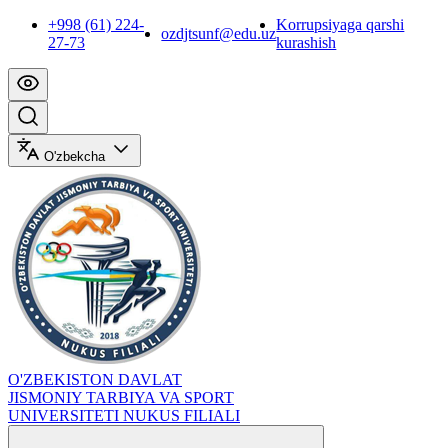
+998 (61) 224-
Korrupsiyaga qarshi
ozdjtsunf@edu.uz
27-73
kurashish
O'zbekcha
O'ZBEKISTON DAVLAT
JISMONIY TARBIYA VA SPORT
UNIVERSITETI NUKUS FILIALI