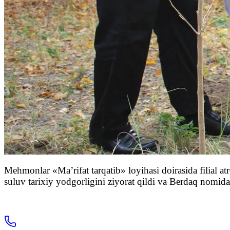
Mehmonlar «Ma’rifat tarqatib» loyihasi doirasida filial at
suluv tarixiy yodgorligini ziyorat qildi va Berdaq nomi