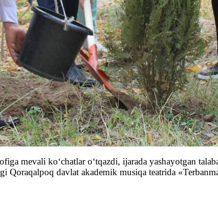
rofiga mevali ko‘chatlar o‘tqazdi, ijarada yashayotgan tala
dagi Qoraqalpoq davlat akademik musiqa teatrida «Terbanma