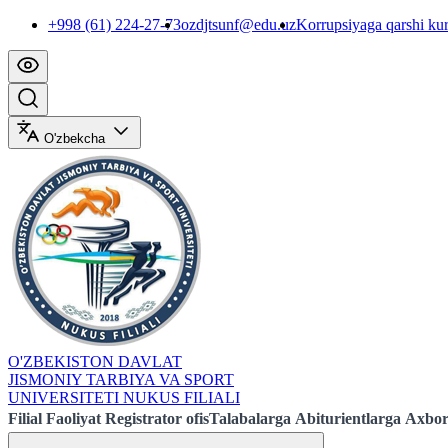
+998 (61) 224-27-73
ozdjtsunf@edu.uz
Korrupsiyaga qarshi ku
O'zbekcha
O'ZBEKISTON DAVLAT
JISMONIY TARBIYA VA SPORT
UNIVERSITETI NUKUS FILIALI
Filial
Faoliyat
Registrator ofis
Talabalarga
Abiturientlarga
Axbor