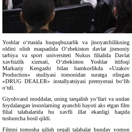
Yoshlar o‘rtasida huquqbuzarlik va jinoyatchilikning
oldini olish maqsadida O‘zbekiston davlat jismoniy
tarbiya va sport universiteti Nukus filialida Davlat
xavfsizlik xizmati, O‘zbekiston Yoshlar ittifoqi
Markaziy Kengashi bilan hamkorlikda «Uzakov
Production» studiyasi tomonidan suratga olingan
«DRUG DEALER» installyatsiyasi premyerasi bo‘lib
o‘tdi.
Giyohvand moddalar, uning tarqalish yo‘llari va undan
foydalangan insonlarning ayanchli hayoti aks etgan film
filial talabalarida bu xavfli illat ekanligi haqida
tushuncha hosil qildi.
Filmni tomosha qilish orqali talabalar bunday yomon