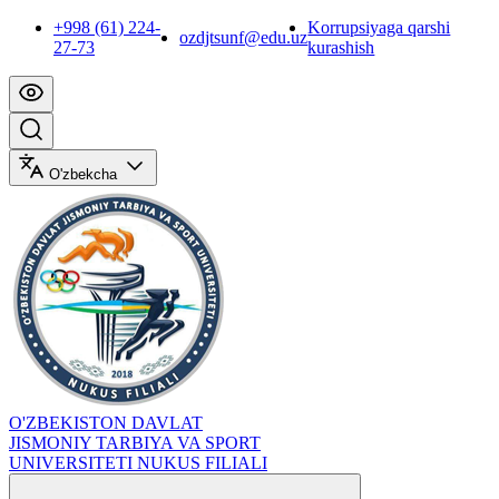
+998 (61) 224-
Korrupsiyaga qarshi
ozdjtsunf@edu.uz
27-73
kurashish
O'zbekcha
O'ZBEKISTON DAVLAT
JISMONIY TARBIYA VA SPORT
UNIVERSITETI NUKUS FILIALI