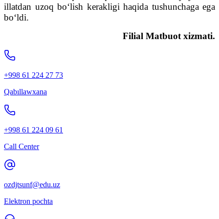
illatdan uzoq bo‘lish kerakligi haqida tushunchaga ega
bo‘ldi.
Filial Matbuot xizmati.
+998 61 224 27 73
Qabıllawxana
+998 61 224 09 61
Call Center
ozdjtsunf@edu.uz
Elektron pochta