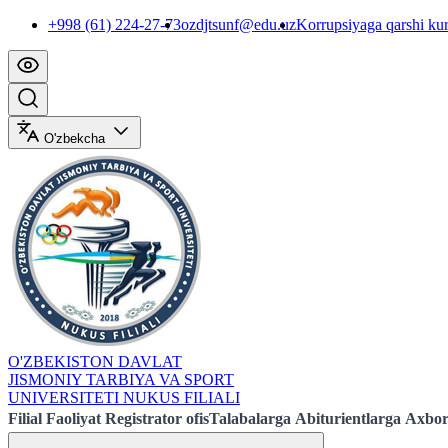
+998 (61) 224-27-73
ozdjtsunf@edu.uz
Korrupsiyaga qarshi ku
O'zbekcha
O'ZBEKISTON DAVLAT
JISMONIY TARBIYA VA SPORT
UNIVERSITETI NUKUS FILIALI
Filial
Faoliyat
Registrator ofis
Talabalarga
Abiturientlarga
Axbor