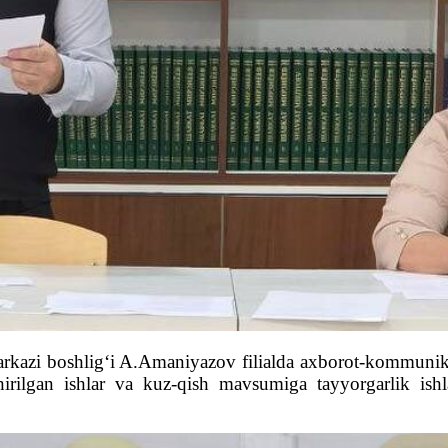
rkazi boshlig‘i A.Amaniyazov filialda axborot-kommunikats
irilgan ishlar va kuz-qish mavsumiga tayyorgarlik ishla