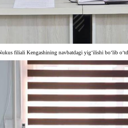
Nukus filiali Kengashining navbatdagi yig‘ilishi bo‘lib o‘td