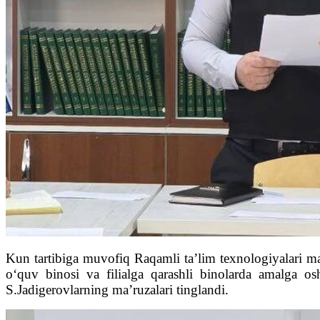
Kun tartibiga muvofiq Raqamli ta’lim texnologiyalari ma
o‘quv binosi va filialga qarashli binolarda amalga osh
S.Jadigerovlarning ma’ruzalari tinglandi.