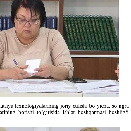
iya texnologiyalarining joriy etilishi bo‘yicha, so‘ngra
rining borishi to‘g‘risida Ishlar boshqarmasi boshlig‘i