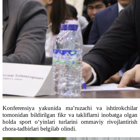
Konferensiya yakunida ma’ruzachi va ishtirokchilar
tomonidan bildirilgan fikr va takliflarni inobatga olgan
holda sport o‘yinlari turlarini ommaviy rivojlantirish
chora-tadbirlari belgilab olindi.