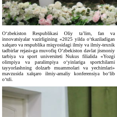
O‘zbekiston Respublikasi Oliy ta’lim, fan va
innovatsiyalar vazirligining «2025 yilda o‘tkaziladigan
xalqaro va respublika miqyosidagi ilmiy va ilmiy-texnik
tadbirlar rejasi»ga muvofiq O‘zbekiston davlat jismoniy
tarbiya va sport universiteti Nukus filialida «Yozgi
olimpiya va paralimpiya o‘yinlariga sportchilarni
tayyorlashning dolzarb muammolari va yechimlari»
mavzusida xalqaro ilmiy-amaliy konferensiya bo‘lib
o‘tdi.