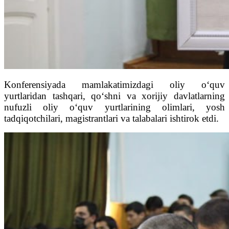
Konferensiyada mamlakatimizdagi oliy o‘quv
yurtlaridan tashqari, qo‘shni va xorijiy davlatlarning
nufuzli oliy o‘quv yurtlarining olimlari, yosh
tadqiqotchilari, magistrantlari va talabalari ishtirok etdi.