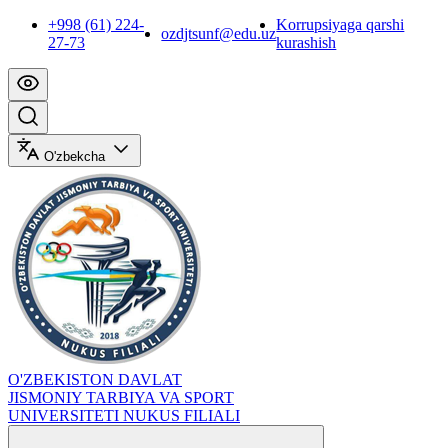
+998 (61) 224-
Korrupsiyaga qarshi
ozdjtsunf@edu.uz
27-73
kurashish
O'zbekcha
O'ZBEKISTON DAVLAT
JISMONIY TARBIYA VA SPORT
UNIVERSITETI NUKUS FILIALI