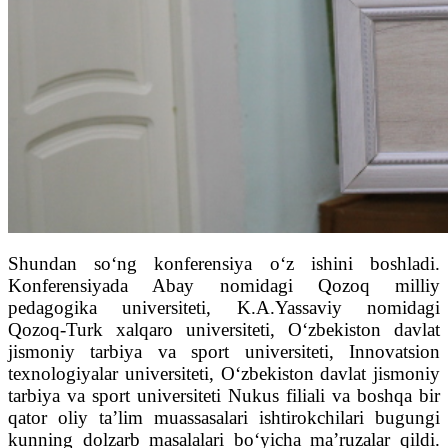
Shundan so‘ng konferensiya o‘z ishini boshladi.
Konferensiyada Abay nomidagi Qozoq milliy
pedagogika universiteti, K.A.Yassaviy nomidagi
Qozoq-Turk xalqaro universiteti, O‘zbekiston davlat
jismoniy tarbiya va sport universiteti, Innovatsion
texnologiyalar universiteti, O‘zbekiston davlat jismoniy
tarbiya va sport universiteti Nukus filiali va boshqa bir
qator oliy ta’lim muassasalari ishtirokchilari bugungi
kunning dolzarb masalalari bo‘yicha ma’ruzalar qildi.