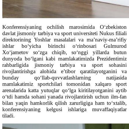
Konferensiyaning ochilish marosimida O‘zbekiston
davlat jismoniy tarbiya va sport universiteti Nukus filiali
direktorining Yoshlar masalalari va ma’naviy-ma’rifiy
ishlar bo‘yicha birinchi o‘rinbosari Gulmurod
Xo‘jametov so‘zga chiqib, so‘nggi yillarda butun
dunyoda bo‘lgani kabi mamlakatimizda Prezidentimiz
rahbarligida jismoniy tarbiya va sport sohasini
rivojlantirishga alohida e’tibor qaratilayotganini va
bunday qo‘llab-quvvatlashlarning natijasida
mamlakatimiz sportchilari tomonidan xalqaro sport
arenalarida katta yutuqlar qo‘lga kiritilayotganini aytib
o‘tdi hamda sohani yanada rivojlantirish uchun ilm-fan
bilan yaqin hamkorlik qilish zarurligiga ham to‘xtalib,
konferensiyaning kelgusi ishlariga muvaffaqiyatlar
tiladi.