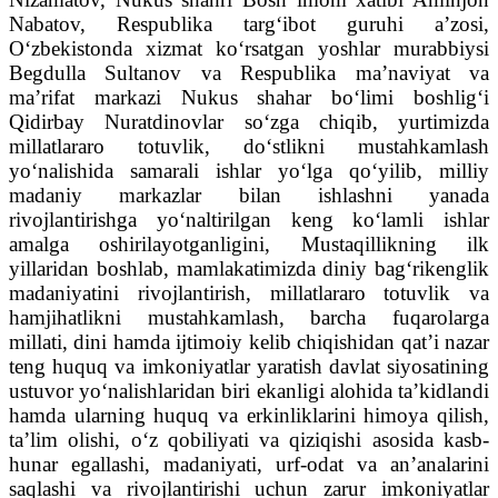
Nabatov, Respublika targ‘ibot guruhi a’zosi,
O‘zbekistonda xizmat ko‘rsatgan yoshlar murabbiysi
Begdulla Sultanov va Respublika ma’naviyat va
ma’rifat markazi Nukus shahar bo‘limi boshlig‘i
Qidirbay Nuratdinovlar so‘zga chiqib, yurtimizda
millatlararo totuvlik, do‘stlikni mustahkamlash
yo‘nalishida samarali ishlar yo‘lga qo‘yilib, milliy
madaniy markazlar bilan ishlashni yanada
rivojlantirishga yo‘naltirilgan keng ko‘lamli ishlar
amalga oshirilayotganligini, Mustaqillikning ilk
yillaridan boshlab, mamlakatimizda diniy bag‘rikenglik
madaniyatini rivojlantirish, millatlararo totuvlik va
hamjihatlikni mustahkamlash, barcha fuqarolarga
millati, dini hamda ijtimoiy kelib chiqishidan qat’i nazar
teng huquq va imkoniyatlar yaratish davlat siyosatining
ustuvor yo‘nalishlaridan biri ekanligi alohida ta’kidlandi
hamda ularning huquq va erkinliklarini himoya qilish,
ta’lim olishi, o‘z qobiliyati va qiziqishi asosida kasb-
hunar egallashi, madaniyati, urf-odat va an’analarini
saqlashi va rivojlantirishi uchun zarur imkoniyatlar