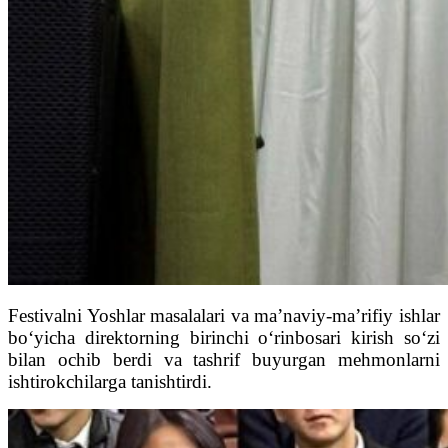
Festivalni Yoshlar masalalari va ma’naviy-ma’rifiy ishlar
bo‘yicha direktorning birinchi o‘rinbosari kirish so‘zi
bilan ochib berdi va tashrif buyurgan mehmonlarni
ishtirokchilarga tanishtirdi.