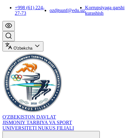
+998 (61) 224-
Korrupsiyaga qarshi
ozdjtsunf@edu.uz
27-73
kurashish
O'zbekcha
O'ZBEKISTON DAVLAT
JISMONIY TARBIYA VA SPORT
UNIVERSITETI NUKUS FILIALI