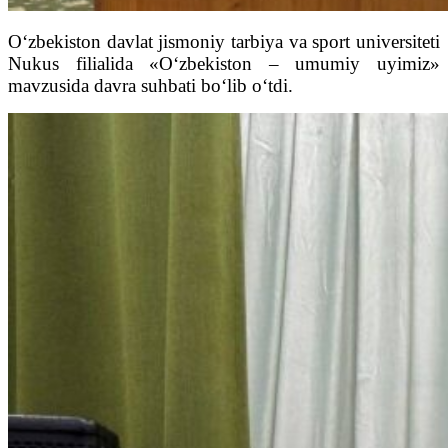
O‘zbekiston davlat jismoniy tarbiya va sport universiteti
Nukus filialida «O‘zbekiston – umumiy uyimiz»
mavzusida davra suhbati bo‘lib o‘tdi.