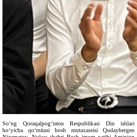
So‘ng Qoraqalpog‘iston Respublikasi Din ishlari
bo‘yicha qo‘mitasi bosh mutaxassisi Qudaybergen
Nizamatov, Nukus shahri Bosh imom xatibi Aminjon