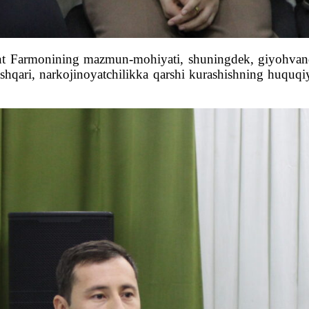
dent Farmonining mazmun-mohiyati, shuningdek, giyohvandl
 tashqari, narkojinoyatchilikka qarshi kurashishning huquqiy