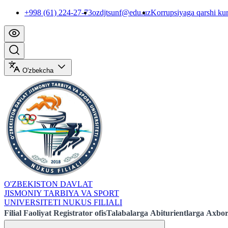
+998 (61) 224-27-73
ozdjtsunf@edu.uz
Korrupsiyaga qarshi ku
O'zbekcha
O'ZBEKISTON DAVLAT
JISMONIY TARBIYA VA SPORT
UNIVERSITETI NUKUS FILIALI
Filial
Faoliyat
Registrator ofis
Talabalarga
Abiturientlarga
Axbor