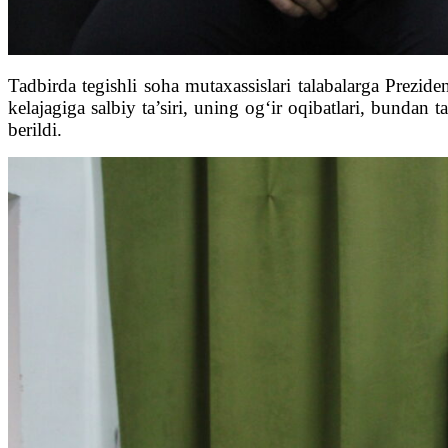
Tadbirda tegishli soha mutaxassislari talabalarga Prezi
kelajagiga salbiy ta’siri, uning og‘ir oqibatlari, bundan
berildi.