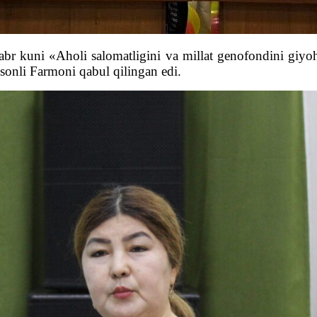
br kuni «Aholi salomatligini va millat genofondini giyoh
sonli Farmoni qabul qilingan edi.