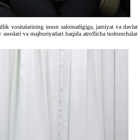
ik vositalarining inson salomatligiga, jamiyat va davlat
 asoslari va majburiyatlari haqida atroflicha tushunchalar