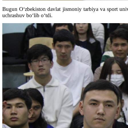
Bugun O‘zbekiston davlat jismoniy tarbiya va sport univer
uchrashuv bo‘lib o‘tdi.