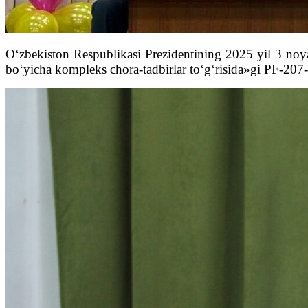
O‘zbekiston Respublikasi Prezidentining 2025 yil 3 noya
bo‘yicha kompleks chora-tadbirlar to‘g‘risida»gi PF-207-