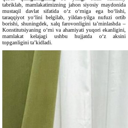
tabriklab, mamlakatimizning jahon siyosiy maydonida
mustaqil davlat sifatida o‘z o‘rniga ega bo‘lishi,
taraqqiyot yo‘lini belgilab, yildan-yilga nufuzi ortib
borishi, shuningdek, xalq farovonligini ta’minlashda –
Konstitutsiyaning o‘rni va ahamiyati yuqori ekanligini,
mamlakat kelajagi ushbu hujjatda o‘z aksini
topganligini ta’kidladi.