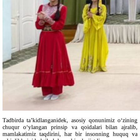
Tadbirda ta’kidlanganidek, asosiy qonunimiz o‘zining
chuqur o‘ylangan prinsip va qoidalari bilan ajralib,
mamlakatimiz taqdirini, har bir insonning huquq va