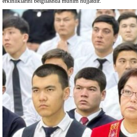
erkinliklarini belgilashda muhim hujjatdir.