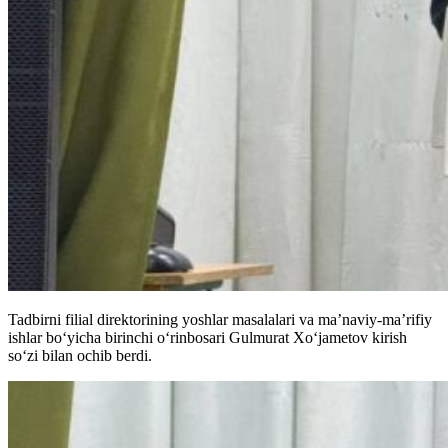
Tadbirni filial direktorining yoshlar masalalari va ma’naviy-ma’rifiy
ishlar bo‘yicha birinchi o‘rinbosari Gulmurat Xo‘jametov kirish
so‘zi bilan ochib berdi.