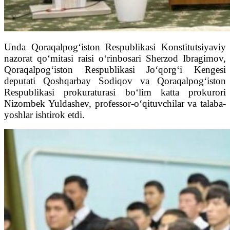
Unda Qoraqalpog‘iston Respublikasi Konstitutsiyaviy
nazorat qo‘mitasi raisi o‘rinbosari Sherzod Ibragimov,
Qoraqalpog‘iston Respublikasi Jo‘qorg‘i Kengesi
deputati Qoshqarbay Sodiqov va Qoraqalpog‘iston
Respublikasi prokuraturasi bo‘lim katta prokurori
Nizombek Yuldashev, professor-o‘qituvchilar va talaba-
yoshlar ishtirok etdi.