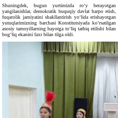
Shuningdek, bugun yurtimizda ro‘y berayotgan
yangilanishlar, demokratik huquqiy davlat barpo etish,
fuqarolik jamiyatini shakllantirish yo‘lida erishayotgan
yutuqlarimizning barchasi Konstitutsiyada ko‘rsatilgan
asosiy tamoyillarning hayotga to‘liq tatbiq etilishi bilan
bog‘liq ekanini faxr bilan tilga oldi.