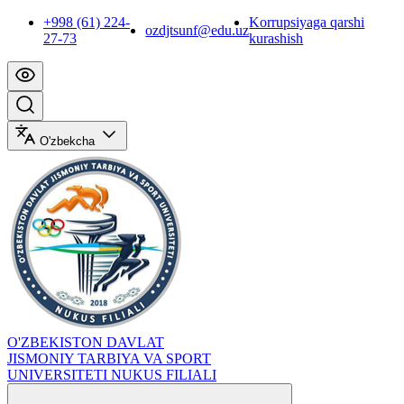
+998 (61) 224-
Korrupsiyaga qarshi
ozdjtsunf@edu.uz
27-73
kurashish
O'zbekcha
O'ZBEKISTON DAVLAT
JISMONIY TARBIYA VA SPORT
UNIVERSITETI NUKUS FILIALI