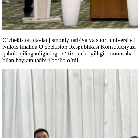
O‘zbekiston davlat jismoniy tarbiya va sport universiteti
Nukus filialida O‘zbekiston Respublikasi Konstitutsiyasi
qabul qilinganligining o‘ttiz uch yilligi munosabati
bilan bayram tadbiri bo‘lib o‘tdi.