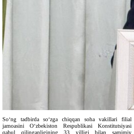
So‘ng tadbirda so‘zga chiqqan soha vakillari filial
jamoasini O‘zbekiston Respublikasi Konstitutsiyasi
qabul qilinganligining 33 yilligi bilan samimiy