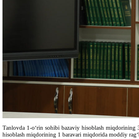
Tanlovda 1-o‘rin sohibi bazaviy hisoblash miqdorining 3
hisoblash miqdorining 1 baravari miqdorida moddiy rag‘b