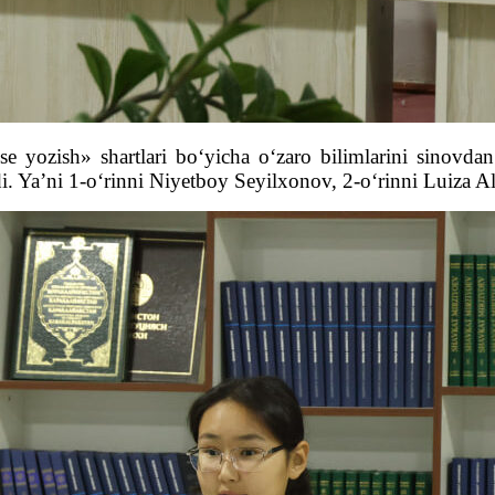
e yozish» shartlari bo‘yicha o‘zaro bilimlarini sinovd
i. Ya’ni 1-o‘rinni Niyetboy Seyilxonov, 2-o‘rinni Luiza Al