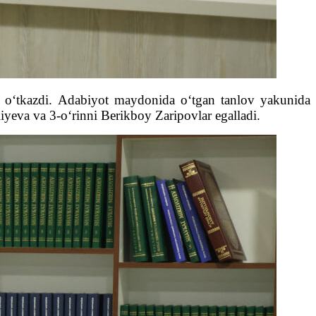
an o‘tkazdi. Adabiyot maydonida o‘tgan tanlov yakunida
iyeva va 3-o‘rinni Berikboy Zaripovlar egalladi.