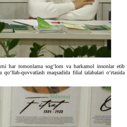
hlarni har tomonlama sog‘lom va barkamol insonlar etib
 qo‘llab-quvvatlash maqsadida filial talabalari o‘rtasida