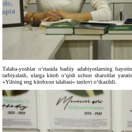
Talaba-yoshlar o‘rtasida badiiy adabiyotlarning hayot
tarbiyalash, ularga kitob o‘qish uchun sharoitlar yarati
«Yilning eng kitobxon talabasi» tanlovi o‘tkazildi.