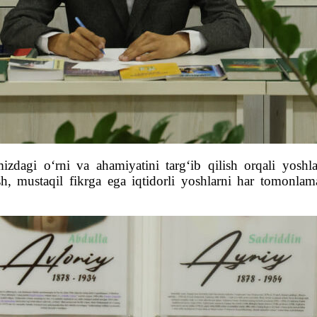
imizdagi o‘rni va ahamiyatini targ‘ib qilish orqali yos
sh, mustaqil fikrga ega iqtidorli yoshlarni har tomonlama