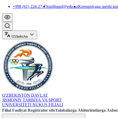
+998 (61) 224-27-73
ozdjtsunf@edu.uz
Korrupsiyaga qarshi ku
O'zbekcha
O'ZBEKISTON DAVLAT
JISMONIY TARBIYA VA SPORT
UNIVERSITETI NUKUS FILIALI
Filial
Faoliyat
Registrator ofis
Talabalarga
Abiturientlarga
Axbor