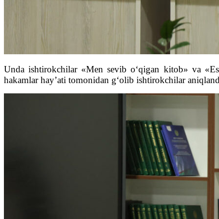
Unda ishtirokchilar «Men sevib o‘qigan kitob» va «Ess
hakamlar hay’ati tomonidan g‘olib ishtirokchilar aniqland