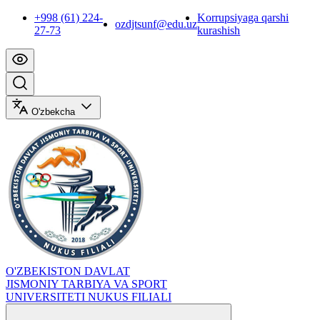
+998 (61) 224-
Korrupsiyaga qarshi
ozdjtsunf@edu.uz
27-73
kurashish
O'zbekcha
O'ZBEKISTON DAVLAT
JISMONIY TARBIYA VA SPORT
UNIVERSITETI NUKUS FILIALI