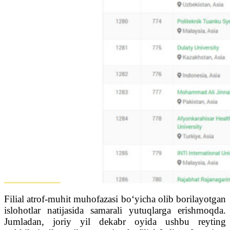
Filial atrof-muhit muhofazasi bo‘yicha olib borilayotgan
islohotlar natijasida samarali yutuqlarga erishmoqda.
Jumladan, joriy yil dekabr oyida ushbu reyting