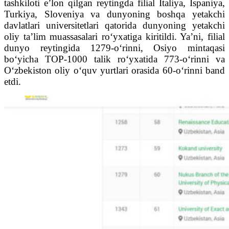
tashkiloti e’lon qilgan reytingda filial Italiya, Ispaniya,
Turkiya, Sloveniya va dunyoning boshqa yetakchi
davlatlari universitetlari qatorida dunyoning yetakchi
oliy ta’lim muassasalari ro‘yxatiga kiritildi. Ya’ni, filial
dunyo reytingida 1279-o‘rinni, Osiyo mintaqasi
bo‘yicha TOP-1000 talik ro‘yxatida 773-o‘rinni va
O‘zbekiston oliy o‘quv yurtlari orasida 60-o‘rinni band
etdi.