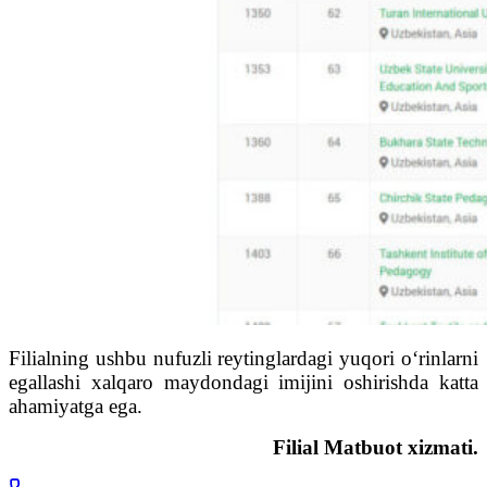
Filialning ushbu nufuzli reytinglardagi yuqori o‘rinlarni
egallashi xalqaro maydondagi imijini oshirishda katta
ahamiyatga ega.
Filial Matbuot xizmati.