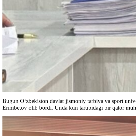
Bugun O‘zbekiston davlat jismoniy tarbiya va sport univers
Erimbetov olib bordi. Unda kun tartibidagi bir qator muhi