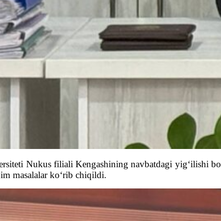
iteti Nukus filiali Kengashining navbatdagi yig‘ilishi bo‘l
m masalalar ko‘rib chiqildi.