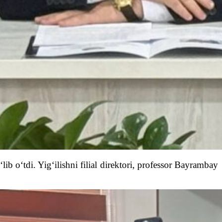
ib o‘tdi. Yig‘ilishni filial direktori, professor Bayrambay