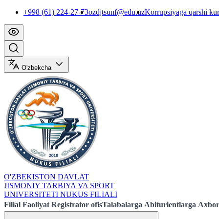
+998 (61) 224-27-73
ozdjtsunf@edu.uz
Korrupsiyaga qarshi ku
O'zbekcha
O'ZBEKISTON DAVLAT
JISMONIY TARBIYA VA SPORT
UNIVERSITETI NUKUS FILIALI
Filial
Faoliyat
Registrator ofis
Talabalarga
Abiturientlarga
Axbor