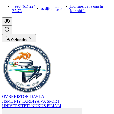
+998 (61) 224-
Korrupsiyaga qarshi
ozdjtsunf@edu.uz
27-73
kurashish
O'zbekcha
O'ZBEKISTON DAVLAT
JISMONIY TARBIYA VA SPORT
UNIVERSITETI NUKUS FILIALI