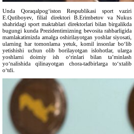
Unda Qoraqalpog‘iston Respublikasi sport vaziri
E.Qutiboyev, filial direktori B.Erimbetov va Nukus
shahridagi sport maktablari direktorlari bilan birgalikda
bugungi kunda Prezidentimizning bevosita rahbarligida
mamlakatimizda amalga oshirilayotgan yoshlar siyosati,
ularning har tomonlama yetuk, komil insonlar bo‘lib
yetishishi uchun olib borilayotgan islohotlar, ularga
yoshlarni doimiy ish o‘rinlari bilan ta’minlash
yo‘nalishida qilinayotgan chora-tadbirlarga to‘xtalib
o‘tdi.