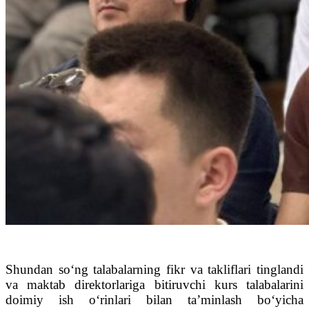
Shundan so‘ng talabalarning fikr va takliflari tinglandi
va maktab direktorlariga bitiruvchi kurs talabalarini
doimiy ish o‘rinlari bilan ta’minlash bo‘yicha