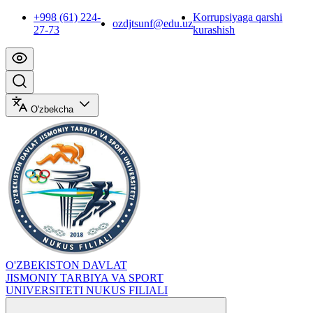
+998 (61) 224-
Korrupsiyaga qarshi
ozdjtsunf@edu.uz
27-73
kurashish
O'zbekcha
O'ZBEKISTON DAVLAT
JISMONIY TARBIYA VA SPORT
UNIVERSITETI NUKUS FILIALI