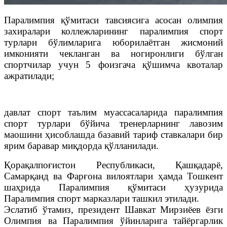
Паралимпия қўмитаси тавсиясига асосан олимпия
захиралари коллежларининг паралимпия спорт
турлари бўлимларига юборилаётган жисмоний
имконияти чекланган ва ногиронлиги бўлган
спортчилар учун 5 фоизгача қўшимча квоталар
ажратилади;
давлат спорт таълим муассасаларида паралимпия
спорт турлари бўйича тренерларнинг лавозим
маошини ҳисоблашда базавий тариф ставкалари бир
ярим баравар миқдорда қўлланилади.
Қорақалпоғистон Республикаси, Қашқадарё,
Самарқанд ва Фарғона вилоятлари ҳамда Тошкент
шаҳрида Паралимпия қўмитаси ҳузурида
Паралимпия спорт марказлари ташкил этилади.
Эслатиб ўтамиз, президент Шавкат Мирзиёев ёзги
Олимпия ва Паралимпия ўйинларига тайёргарлик