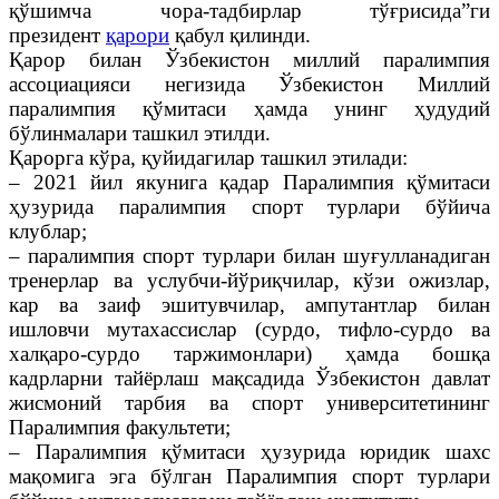
қўшимча чора-тадбирлар тўғрисида”ги
президент
қарори
қабул қилинди.
Қарор билан Ўзбекистон миллий паралимпия
ассоциацияси негизида Ўзбекистон Миллий
паралимпия қўмитаси ҳамда унинг ҳудудий
бўлинмалари ташкил этилди.
Қарорга кўра, қуйидагилар ташкил этилади:
– 2021 йил якунига қадар Паралимпия қўмитаси
ҳузурида паралимпия спорт турлари бўйича
клублар;
– паралимпия спорт турлари билан шуғулланадиган
тренерлар ва услубчи-йўриқчилар, кўзи ожизлар,
кар ва заиф эшитувчилар, ампутантлар билан
ишловчи мутахассислар (сурдо, тифло-сурдо ва
халқаро-сурдо таржимонлари) ҳамда бошқа
кадрларни тайёрлаш мақсадида Ўзбекистон давлат
жисмоний тарбия ва спорт университетининг
Паралимпия факультети;
– Паралимпия қўмитаси ҳузурида юридик шахс
мақомига эга бўлган Паралимпия спорт турлари