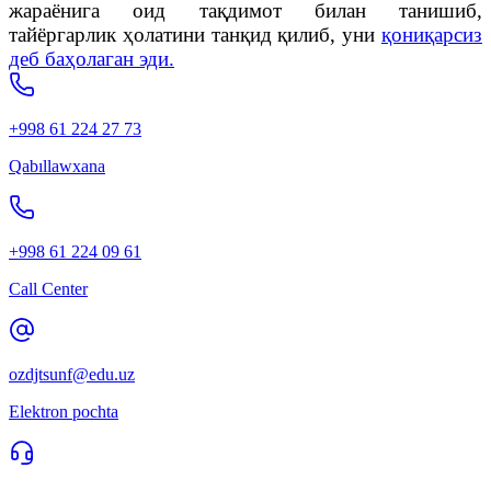
жараёнига оид тақдимот билан танишиб,
тайёргарлик ҳолатини танқид қилиб, уни
қониқарсиз
деб баҳолаган эди.
+998 61 224 27 73
Qabıllawxana
+998 61 224 09 61
Call Center
ozdjtsunf@edu.uz
Elektron pochta