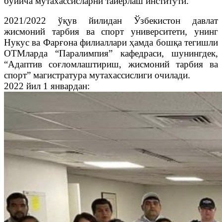
бўйича мутахассисларни тайёрлаш институти.
2021/2022 ўқув йилидан Ўзбекистон давлат
жисмоний тарбия ва спорт университети, унинг
Нукус ва Фарғона филиаллари ҳамда бошқа тегишли
ОТМларда “Паралимпия” кафедраси, шунингдек,
“Адаптив соғломлаштириш, жисмоний тарбия ва
спорт” магистратура мутахассислиги очилади.
2022 йил 1 январдан: