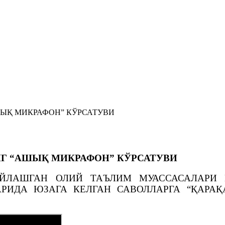
ЫҚ МИКРАФОН” КЎРСАТУВИ
Г “АШЫҚ МИКРАФОН” КЎРСАТУВИ
ОЙЛАШГАН ОЛИЙ ТАЪЛИМ МУАССАСАЛАРИ 
АРИДА ЮЗАГА КЕЛГАН САВОЛЛАРГА “ҚАРА