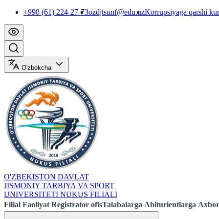
+998 (61) 224-27-73
ozdjtsunf@edu.uz
Korrupsiyaga qarshi ku
O'zbekcha
O'ZBEKISTON DAVLAT
JISMONIY TARBIYA VA SPORT
UNIVERSITETI NUKUS FILIALI
Filial
Faoliyat
Registrator ofis
Talabalarga
Abiturientlarga
Axbor