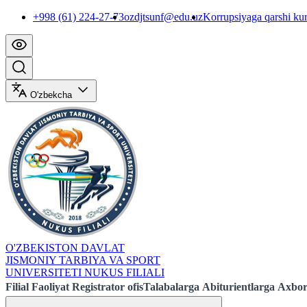
+998 (61) 224-27-73
ozdjtsunf@edu.uz
Korrupsiyaga qarshi ku
O'zbekcha
O'ZBEKISTON DAVLAT
JISMONIY TARBIYA VA SPORT
UNIVERSITETI NUKUS FILIALI
Filial
Faoliyat
Registrator ofis
Talabalarga
Abiturientlarga
Axbor