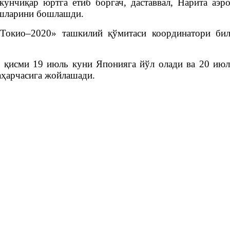
нчиқар юртга етиб боргач, даставвал, Нарита аэро
ишларини бошлашди.
окио–2020» ташкилий қўмитаси координатори била
й қисми 19 июль куни Японияга йўл олади ва 20 июл
аҳарчасига жойлашади.