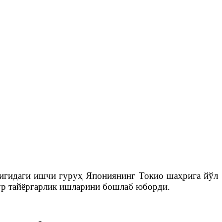
лигидаги ишчи гуруҳ Япониянинг Токио шаҳрига йўл
рур тайёргарлик ишларини бошлаб юборди.