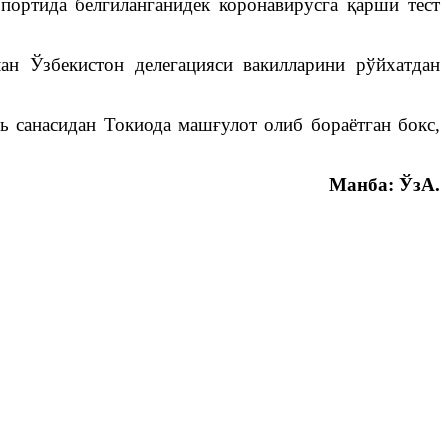
портида белгиланганидек коронавирусга қарши тест
н Ўзбекистон делегацияси вакилларини рўйхатдан
ь санасидан Токиода машғулот олиб бораётган бокс,
Манба: ЎзА.