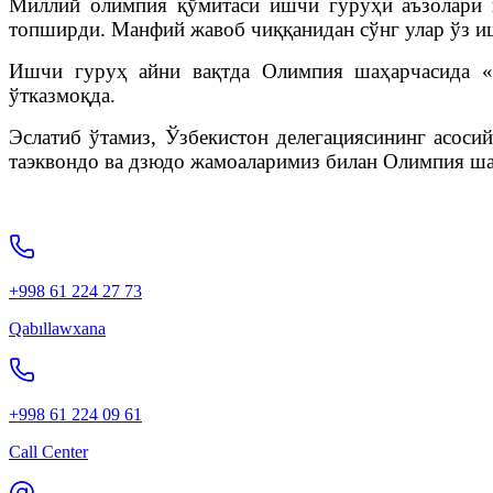
Миллий олимпия қўмитаси ишчи гуруҳи аъзолари ку
топширди. Манфий жавоб чиққанидан сўнг улар ўз 
Ишчи гуруҳ айни вақтда Олимпия шаҳарчасида «Т
ўтказмоқда.
Эслатиб ўтамиз, Ўзбекистон делегациясининг асоси
таэквондо ва дзюдо жамоаларимиз билан Олимпия ш
+998 61 224 27 73
Qabıllawxana
+998 61 224 09 61
Call Center