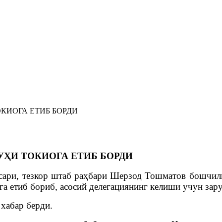
КИОГА ЕТИБ БОРДИ
ҲИ ТОКИОГА ЕТИБ БОРДИ
сари, тезкор штаб раҳбари Шерзод Тошматов бошчи
лга етиб бориб, асосий делегациянинг келиши учун за
хабар берди.