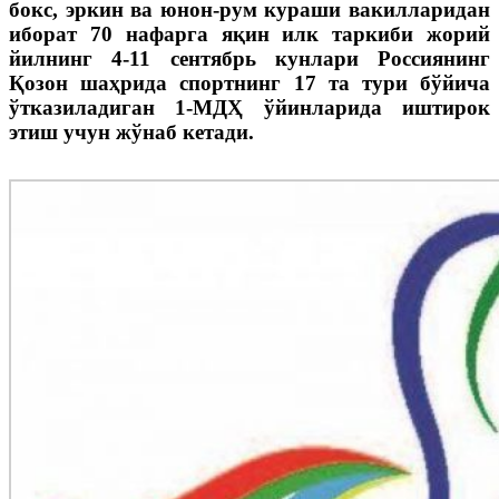
бокс, эркин ва юнон-рум кураши вакилларидан
иборат 70 нафарга яқин илк таркиби жорий
йилнинг 4-11 сентябрь кунлари Россиянинг
Қозон шаҳрида спортнинг 17 та тури бўйича
ўтказиладиган 1-МДҲ ўйинларида иштирок
этиш учун жўнаб кетади.