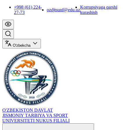
+998 (61) 224-
Korrupsiyaga qarshi
ozdjtsunf@edu.uz
27-73
kurashish
O'zbekcha
O'ZBEKISTON DAVLAT
JISMONIY TARBIYA VA SPORT
UNIVERSITETI NUKUS FILIALI