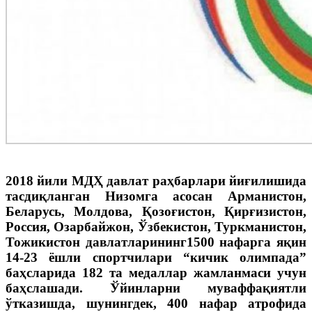
2018 йили МДҲ давлат раҳбарлари йиғилишида
тасдиқланган Низомга асосан Арманистон,
Беларусь, Молдова, Қозоғистон, Қирғизистон,
Россия, Озарбайжон, Ўзбекистон, Туркманистон,
Тожикистон давлатларининг1500 нафарга яқин
14-23 ёшли спортчилари “кичик олимпада”
баҳсларида 182 та медаллар жамланмаси учун
баҳслашади. Ўйинларни муваффақиятли
ўтказишда, шунингдек, 400 нафар атрофида