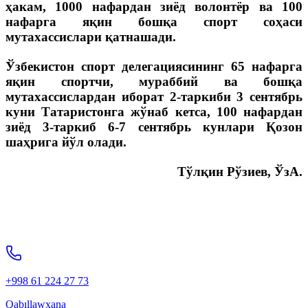
ҳакам, 1000 нафардан зиёд волонтёр ва 100
нафарга яқин бошқа спорт соҳаси
мутахассислари қатнашади.
Ўзбекистон спорт делегациясининг 65 нафарга
яқин спортчи, мураббий ва бошқа
мутахассислардан иборат 2-таркиби 3 сентябрь
куни Татаристонга жўнаб кетса, 100 нафардан
зиёд 3-таркиб 6-7 сентябрь кунлари Қозон
шаҳрига йўл олади.
Тўлқин Рўзиев, ЎзА.
+998 61 224 27 73
Qabıllawxana