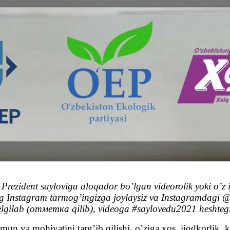
a Prezident sayloviga aloqador bo’lgan videorolik yoki o’z i
ning Instagram tarmog’ingizga joylaysiz va Instagramdagi
belgilab (отметка qilib), videoga #saylovedu2021 heshtegi
un va mohiyatini targ’ib qilishi, o’ziga xos, ijodkorlik, k