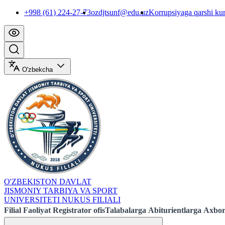
+998 (61) 224-27-73
ozdjtsunf@edu.uz
Korrupsiyaga qarshi ku
O'zbekcha
O'ZBEKISTON DAVLAT
JISMONIY TARBIYA VA SPORT
UNIVERSITETI NUKUS FILIALI
Filial
Faoliyat
Registrator ofis
Talabalarga
Abiturientlarga
Axbor