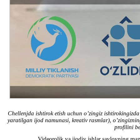
Chellenjda ishtirok etish uchun o’zingiz ishtirokingizd
yaratilgan ijod namunasi, kreativ rasmlar), o’zingiz
profilini 
Videorolik va ijodiy ishlar saylovning mazm