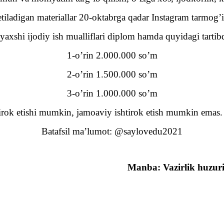
tiladigan materiallar 20-oktabrga qadar Instagram tarmog’i
xshi ijodiy ish mualliflari diplom hamda quyidagi tartibda 
1-o’rin 2.000.000 so’m
2-o’rin 1.500.000 so’m
3-o’rin 1.000.000 so’m
irok etishi mumkin, jamoaviy ishtirok etish mumkin emas. 
Batafsil ma’lumot: @saylovedu2021
Manba: Vazirlik huzuri