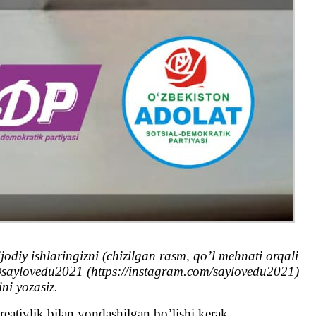
jodiy ishlaringizni (chizilgan rasm, qo’l mehnati orqali
 @saylovedu2021 (https://instagram.com/saylovedu2021)
ni yozasiz.
reativlik bilan yondashilgan bo’lishi kerak.