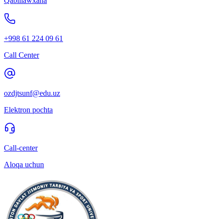
Qabıllawxana
+998 61 224 09 61
Call Center
ozdjtsunf@edu.uz
Elektron pochta
Call-center
Aloqa uchun