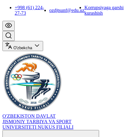
+998 (61) 224-
Korrupsiyaga qarshi
ozdjtsunf@edu.uz
27-73
kurashish
O'zbekcha
O'ZBEKISTON DAVLAT
JISMONIY TARBIYA VA SPORT
UNIVERSITETI NUKUS FILIALI