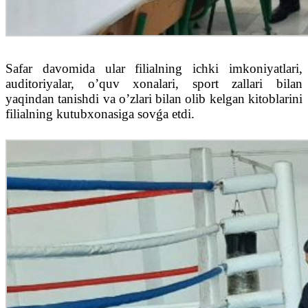
Safar davomida ular filialning ichki imkoniyatlari,
auditoriyalar, o’quv xonalari, sport zallari bilan
yaqindan tanishdi va o’zlari bilan olib kelgan kitoblarini
filialning kutubxonasiga sovǵa etdi.