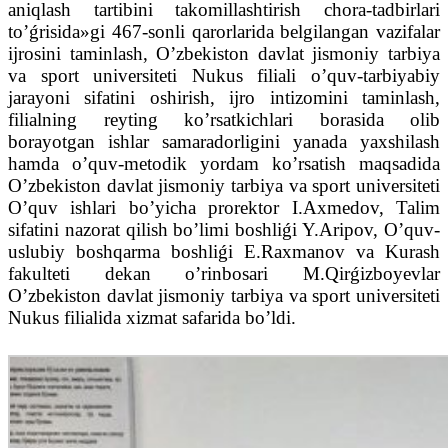
aniqlash tartibini takomillashtirish chora-tadbirlari
to’ǵrisida»gi 467-sonli qarorlarida belgilangan vazifalar
ijrosini taminlash, O’zbekiston davlat jismoniy tarbiya
va sport universiteti Nukus filiali o’quv-tarbiyabiy
jarayoni sifatini oshirish, ijro intizomini taminlash,
filialning reyting ko’rsatkichlari borasida olib
borayotgan ishlar samaradorligini yanada yaxshilash
hamda o’quv-metodik yordam ko’rsatish maqsadida
O’zbekiston davlat jismoniy tarbiya va sport universiteti
O’quv ishlari bo’yicha prorektor I.Axmedov, Talim
sifatini nazorat qilish bo’limi boshliǵi Y.Aripov, O’quv-
uslubiy boshqarma boshliǵi E.Raxmanov va Kurash
fakulteti dekan o’rinbosari M.Qirǵizboyevlar
O’zbekiston davlat jismoniy tarbiya va sport universiteti
Nukus filialida xizmat safarida bo’ldi.