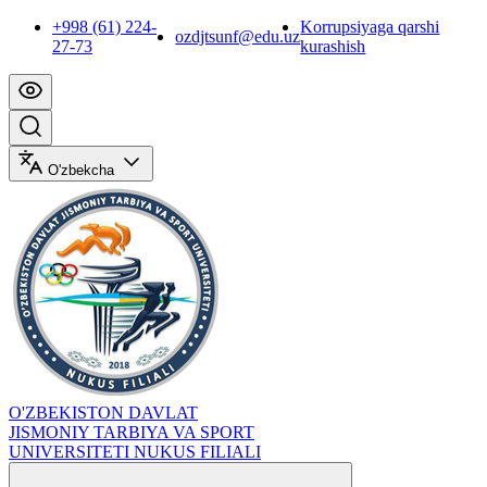
+998 (61) 224-
Korrupsiyaga qarshi
ozdjtsunf@edu.uz
27-73
kurashish
O'zbekcha
O'ZBEKISTON DAVLAT
JISMONIY TARBIYA VA SPORT
UNIVERSITETI NUKUS FILIALI