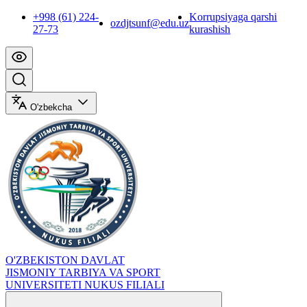
+998 (61) 224-
Korrupsiyaga qarshi
ozdjtsunf@edu.uz
27-73
kurashish
O'zbekcha
O'ZBEKISTON DAVLAT
JISMONIY TARBIYA VA SPORT
UNIVERSITETI NUKUS FILIALI