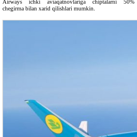
Airways ichki aviaqatnovlariga chiptalarni 50%
chegirma bilan xarid qilishlari mumkin.