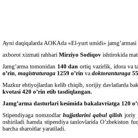
Ayni daqiqalarda AOKAda «El-yurt umidi» jamg’armasi ijr
axborot xizmati rahbari
Mirziyo Sodiqov
ishtirokida ma
Jamg’arma tomonidan
140 dan
ortiq vazirlik, idora va 
o’rin
,
magistraturaga
1259 o’rin
va
doktoranturaga
5
Mazkur ehtiyojlardan kelib chiqib, xorijiy davlatlarda bak
kvotasi 420 o’rin etib tasdiqlangan.
Jamg’arma dasturlari kesimida bakalavriatga 120 o’r
Stipendiyaga nomzodlar
hujjatlarini qabul qilish
joriy
oshiriladi hamda stipendiya tanlovlarida O’zbekiston fu
barcha sharoitlar yaratiladi.