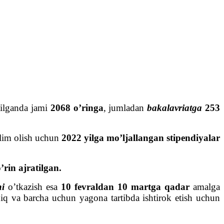
anilganda jami
2068 o’ringa
, jumladan
bakalavriatga
253
a’lim olish uchun
2022 yilga mo’ljallangan stipendiyalar
rin ajratilgan.
ni
o’tkazish esa
10 fevraldan 10 martga qadar
amalga
hiq va barcha uchun yagona tartibda ishtirok etish uchun