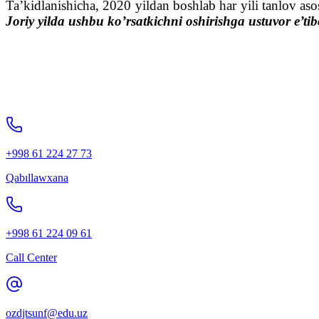
Ta’kidlanishicha, 2020 yildan boshlab har yili tanlov as
Joriy yilda ushbu ko’rsatkichni oshirishga ustuvor e’tib
+998 61 224 27 73
Qabıllawxana
+998 61 224 09 61
Call Center
ozdjtsunf@edu.uz