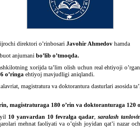
ochi direktori o’rinbosari
Javohir Ahmedov
hamda
tbuot anjumani
bo’lib o’tmoqda.
tashkilotning xorijda ta’lim olish uchun real ehtiyoji o’rg
56
o’ringa
ehtiyoj mavjudligi aniqlandi.
alavriat, magistratura va doktorantura dasturlari asosida t
in, magistraturaga 180 o’rin va doktoranturaga 120 o’
 yil
10 yanvardan 10 fevralga qadar
,
saralash tanlovi
qarolari mehnat faoliyati va o’qish joyidan qat’i nazar oc