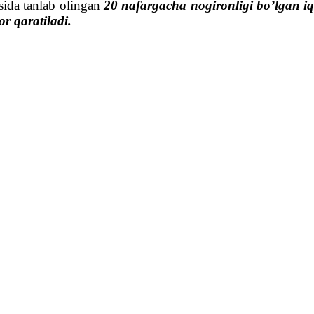
osida tanlab olingan
20 nafargacha nogironligi bo’lgan iqt
or qaratiladi.