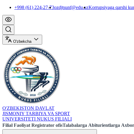
+998 (61) 224-27-73
ozdjtsunf@edu.uz
Korrupsiyaga qarshi ku
O'zbekcha
O'ZBEKISTON DAVLAT
JISMONIY TARBIYA VA SPORT
UNIVERSITETI NUKUS FILIALI
Filial
Faoliyat
Registrator ofis
Talabalarga
Abiturientlarga
Axbor