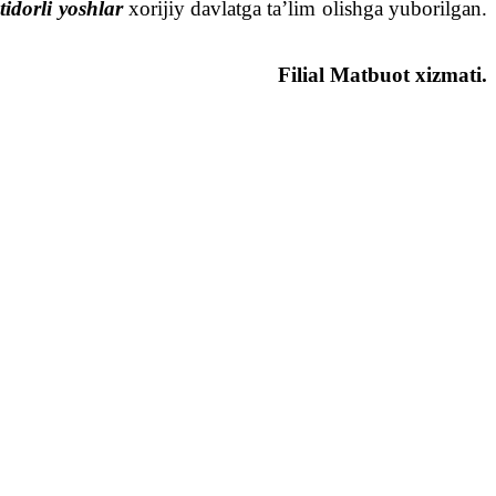
idorli yoshlar
xorijiy davlatga ta’lim olishga yuborilgan.
Filial Matbuot xizmati.