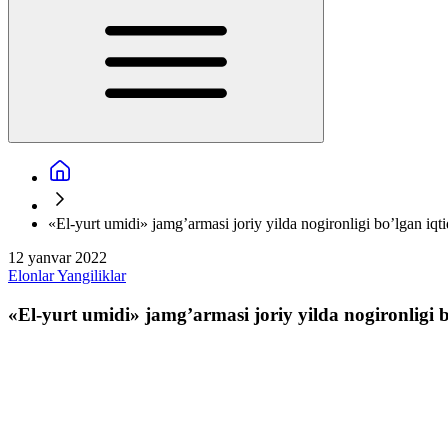
«El-yurt umidi» jamg’armasi joriy yilda nogironligi bo’lgan iqti
12 yanvar 2022
Elonlar
Yangiliklar
«El-yurt umidi» jamg’armasi joriy yilda nogironligi b