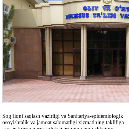
Sogʻliqni saqlash vazirligi va Sanitariya-epidemiologik
osoyishtalik va jamoat salomatligi xizmatining taklifiga
asosan koronavirus infeksiyasining yangi shtammi