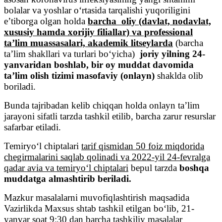
bolalar va yoshlar oʻrtasida tarqalishi yuqoriligini
eʼtiborga olgan holda
barcha oliy (davlat, nodavlat,
xususiy hamda xorijiy filiallar) va professional
taʼlim muassasalari, akademik litseylarda
(barcha
taʼlim shakllari va turlari boʻyicha)
joriy yilning 24-
yanvaridan boshlab, bir oy muddat davomida
taʼlim olish tizimi masofaviy (onlayn)
shaklda olib
boriladi.
Bunda tajribadan kelib chiqqan holda onlayn taʼlim
jarayoni sifatli tarzda tashkil etilib, barcha zarur resurslar
safarbar etiladi.
Temiryoʻl chiptalari
tarif qismidan 50 foiz miqdorida
chegirmalarini saqlab qolinadi va 2022-yil 24-fevralga
qadar avia va temiryoʻl chiptalari
bepul tarzda
boshqa
muddatga almashtirib beriladi.
Mazkur masalalarni muvofiqlashtirish maqsadida
Vazirlikda Maxsus shtab tashkil etilgan boʻlib, 21-
yanvar soat 9:30 dan barcha tashkiliy masalalar