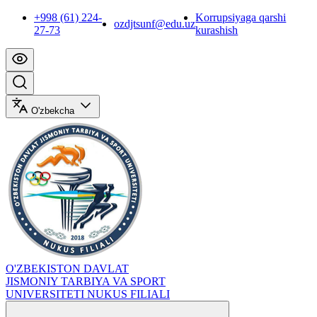
+998 (61) 224-
Korrupsiyaga qarshi
ozdjtsunf@edu.uz
27-73
kurashish
O'zbekcha
O'ZBEKISTON DAVLAT
JISMONIY TARBIYA VA SPORT
UNIVERSITETI NUKUS FILIALI