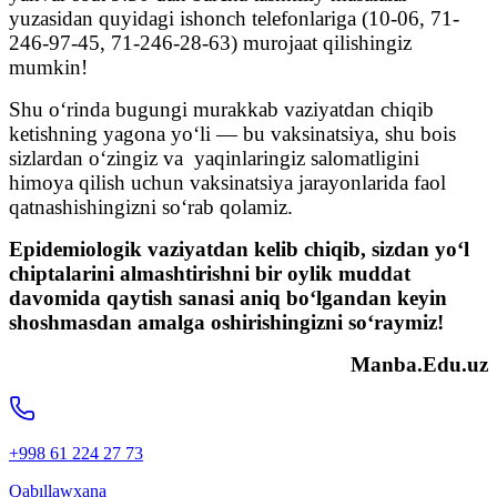
yuzasidan quyidagi ishonch telefonlariga (10-06, 71-
246-97-45, 71-246-28-63) murojaat qilishingiz
mumkin!
Shu oʻrinda bugungi murakkab vaziyatdan chiqib
ketishning yagona yoʻli — bu vaksinatsiya, shu bois
sizlardan oʻzingiz va yaqinlaringiz salomatligini
himoya qilish uchun vaksinatsiya jarayonlarida faol
qatnashishingizni soʻrab qolamiz.
Epidemiologik vaziyatdan kelib chiqib, sizdan yoʻl
chiptalarini almashtirishni bir oylik muddat
davomida qaytish sanasi aniq boʻlgandan keyin
shoshmasdan amalga oshirishingizni soʻraymiz!
Manba
.
Edu
.
uz
+998 61 224 27 73
Qabıllawxana