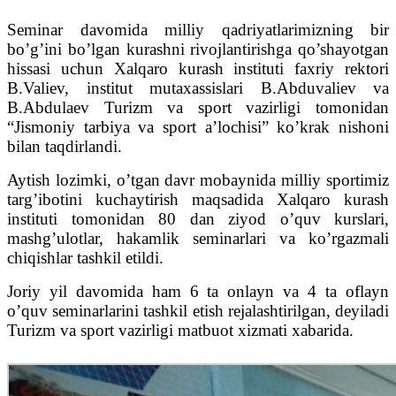
Seminar davomida milliy qadriyatlarimizning bir
bo’g’ini bo’lgan kurashni rivojlantirishga qo’shayotgan
hissasi uchun Xalqaro kurash instituti faxriy rektori
B.Valiev, institut mutaxassislari B.Abduvaliev va
B.Abdulaev Turizm va sport vazirligi tomonidan
“Jismoniy tarbiya va sport a’lochisi” ko’krak nishoni
bilan taqdirlandi.
Aytish lozimki, o’tgan davr mobaynida milliy sportimiz
targ’ibotini kuchaytirish maqsadida Xalqaro kurash
instituti tomonidan 80 dan ziyod o’quv kurslari,
mashg’ulotlar, hakamlik seminarlari va ko’rgazmali
chiqishlar tashkil etildi.
Joriy yil davomida ham 6 ta onlayn va 4 ta oflayn
o’quv seminarlarini tashkil etish rejalashtirilgan, deyiladi
Turizm va sport vazirligi matbuot xizmati xabarida.