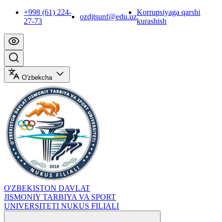
+998 (61) 224-
Korrupsiyaga qarshi
ozdjtsunf@edu.uz
27-73
kurashish
O'zbekcha
O'ZBEKISTON DAVLAT
JISMONIY TARBIYA VA SPORT
UNIVERSITETI NUKUS FILIALI