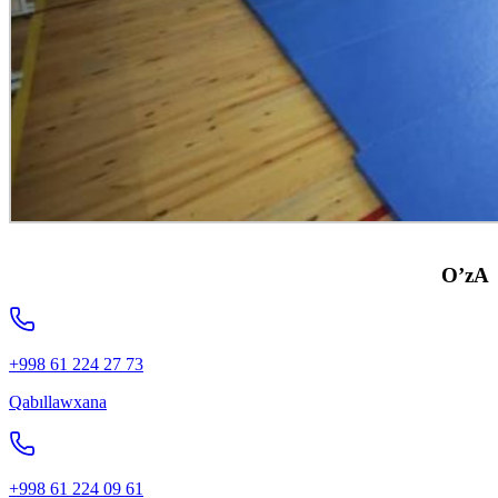
O’zA
+998 61 224 27 73
Qabıllawxana
+998 61 224 09 61