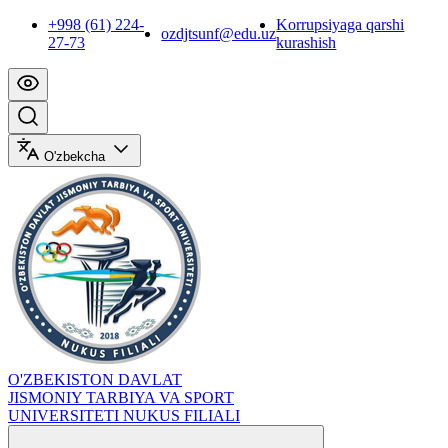
+998 (61) 224-
Korrupsiyaga qarshi
ozdjtsunf@edu.uz
27-73
kurashish
O'zbekcha
O'ZBEKISTON DAVLAT
JISMONIY TARBIYA VA SPORT
UNIVERSITETI NUKUS FILIALI