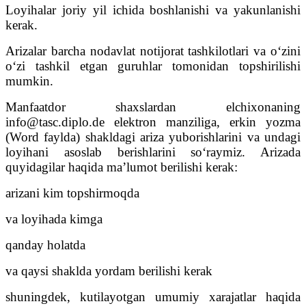
Loyihalar joriy yil ichida boshlanishi va yakunlanishi
kerak.
Arizalar barcha nodavlat notijorat tashkilotlari va o‘zini
o‘zi tashkil etgan guruhlar tomonidan topshirilishi
mumkin.
Manfaatdor shaxslardan elchixonaning
info@tasc.diplo.de elektron manziliga, erkin yozma
(Word faylda) shakldagi ariza yuborishlarini va undagi
loyihani asoslab berishlarini soʻraymiz. Arizada
quyidagilar haqida ma’lumot berilishi kerak:
arizani kim topshirmoqda
va loyihada kimga
qanday holatda
va qaysi shaklda yordam berilishi kerak
shuningdek, kutilayotgan umumiy xarajatlar haqida