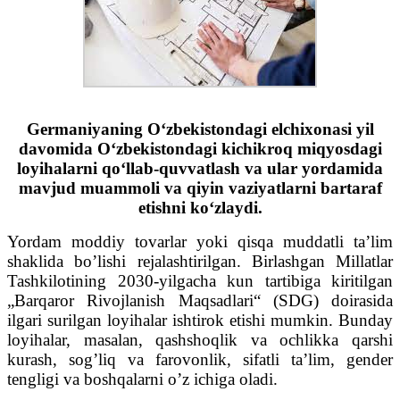
Germaniyaning O‘zbekistondagi elchixonasi yil
davomida O‘zbekistondagi kichikroq miqyosdagi
loyihalarni qo‘llab-quvvatlash va ular yordamida
mavjud muammoli va qiyin vaziyatlarni bartaraf
etishni ko‘zlaydi.
Yordam moddiy tovarlar yoki qisqa muddatli ta’lim
shaklida bo’lishi rejalashtirilgan. Birlashgan Millatlar
Tashkilotining 2030-yilgacha kun tartibiga kiritilgan
„Barqaror Rivojlanish Maqsadlari“ (SDG) doirasida
ilgari surilgan loyihalar ishtirok etishi mumkin. Bunday
loyihalar, masalan, qashshoqlik va ochlikka qarshi
kurash, sog’liq va farovonlik, sifatli ta’lim, gender
tengligi va boshqalarni o’z ichiga oladi.