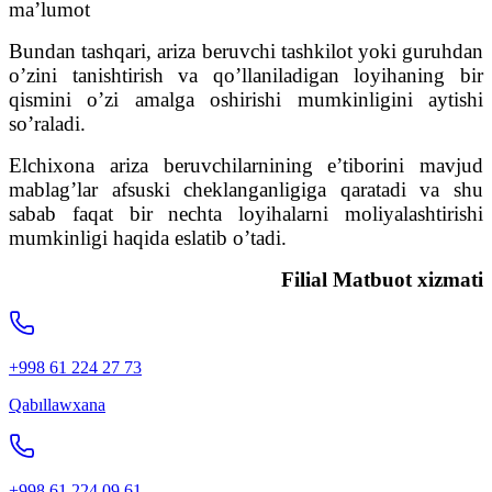
ma’lumot
Bundan tashqari, ariza beruvchi tashkilot yoki guruhdan
o’zini tanishtirish va qo’llaniladigan loyihaning bir
qismini o’zi amalga oshirishi mumkinligini aytishi
so’raladi.
Elchixona ariza beruvchilarnining e’tiborini mavjud
mablag’lar afsuski cheklanganligiga qaratadi va shu
sabab faqat bir nechta loyihalarni moliyalashtirishi
mumkinligi haqida eslatib o’tadi.
Filial Matbuot xizmati
+998 61 224 27 73
Qabıllawxana
+998 61 224 09 61