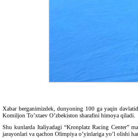
Xabar berganimizdek, dunyoning 100 ga yaqin davlatidan
Komiljon To’xtaev O’zbekiston sharafini himoya qiladi.
Shu kunlarda Italiyadagi “Kronplatz Racing Center” ma
jarayonlari va qachon Olimpiya o’yinlariga yo’l olishi ham