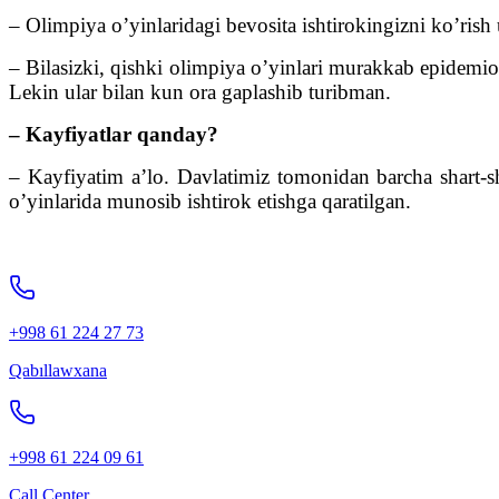
– Olimpiya o’yinlaridagi bevosita ishtirokingizni ko’ris
– Bilasizki, qishki olimpiya o’yinlari murakkab epidemi
Lekin ular bilan kun ora gaplashib turibman.
– Kayfiyatlar qanday?
– Kayfiyatim a’lo. Davlatimiz tomonidan barcha shart-sh
o’yinlarida munosib ishtirok etishga qaratilgan.
+998 61 224 27 73
Qabıllawxana
+998 61 224 09 61
Call Center