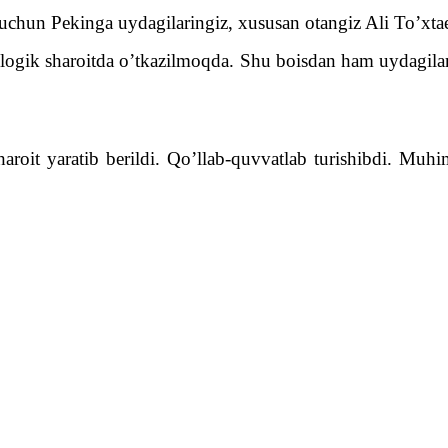
h uchun Pekinga uydagilaringiz, xususan otangiz Ali To’xt
ologik sharoitda o’tkazilmoqda. Shu boisdan ham uydagilar
aroit yaratib berildi. Qo’llab-quvvatlab turishibdi. Muh