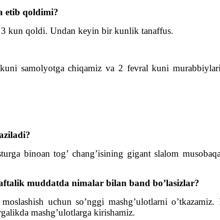
a etib qoldimi?
3 kun qoldi. Undan keyin bir kunlik tanaffus.
l kuni samolyotga chiqamiz va 2 fevral kuni murabbiyla
aziladi?
sturga binoan tog’ chang’isining gigant slalom musobaqala
aftalik muddatda nimalar bilan band bo’lasizlar?
slashish uchun so’nggi mashg’ulotlarni o’tkazamiz. I
rgalikda mashg’ulotlarga kirishamiz.