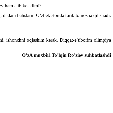
aev ham etib keladimi?
, dadam bahslarni O’zbekistonda turib tomosha qilishadi.
imi, ishonchni oqlashim kerak. Diqqat-e’tiborim olimpiya
O’zA muxbiri To’lqin Ro’ziev suhbatlashdi