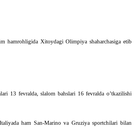
rim hamrohligida Xitoydagi Olimpiya shaharchasiga etib
ri 13 fevralda, slalom bahslari 16 fevralda o’tkazilishi
taliyada ham San-Marino va Gruziya sportchilari bilan