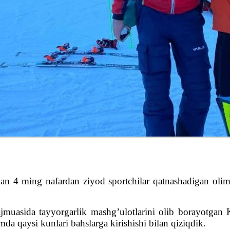
 4 ming nafardan ziyod sportchilar qatnashadigan olimp
jmuasida tayyorgarlik mashg’ulotlarini olib borayotgan
da qaysi kunlari bahslarga kirishishi bilan qiziqdik.