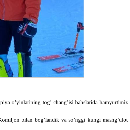
iya o’yinlarining tog’ chang’isi bahslarida hamyurtimiz
 Komiljon bilan bog’landik va so’nggi kungi mashg’ulot