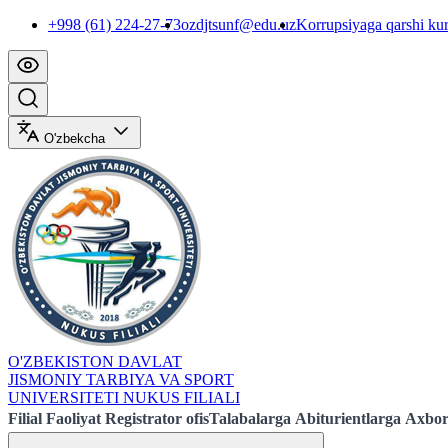
+998 (61) 224-27-73
ozdjtsunf@edu.uz
Korrupsiyaga qarshi ku
O'zbekcha
O'ZBEKISTON DAVLAT
JISMONIY TARBIYA VA SPORT
UNIVERSITETI NUKUS FILIALI
Filial
Faoliyat
Registrator ofis
Talabalarga
Abiturientlarga
Axbor