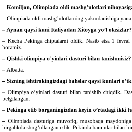
– Komiljon, Olimpiada oldi mashg’ulotlari nihoyasig
– Olimpiada oldi mashg’ulotlarning yakunlanishiga yana 
– Aynan qaysi kuni Italiyadan Xitoyga yo’l olasizlar?
– Kecha Pekinga chiptalarni oldik. Nasib etsa 1 fevra
boramiz.
– Qishki olimpiya o’yinlari dasturi bilan tanishmisiz?
– Albatta.
– Sizning ishtirokingizdagi bahslar qaysi kunlari o’tk
– Olimpiya o’yinlari dasturi bilan tanishib chiqdik. Da
belgilangan.
– Pekinga etib borganingizdan keyin o’rtadagi ikki h
– Olimpiada dasturiga muvofiq, musobaqa maydoniga mo
birgalikda shug’ullangan edik. Pekinda ham ular bilan bi