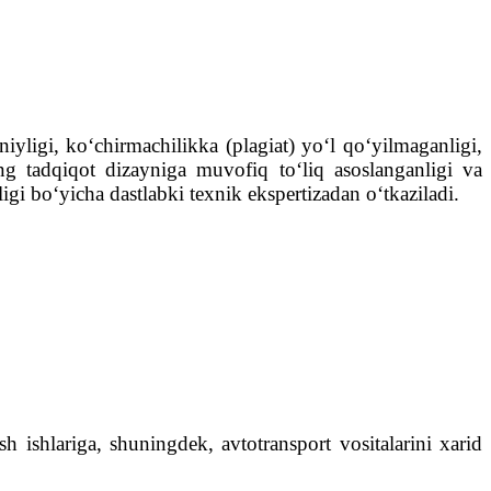
niyligi, ko‘chirmachilikka (plagiat) yo‘l qo‘yilmaganligi,
ning tadqiqot dizayniga muvofiq to‘liq asoslanganligi va
igi bo‘yicha dastlabki texnik ekspertizadan o‘tkaziladi.
sh ishlariga, shuningdek, avtotransport vositalarini xarid