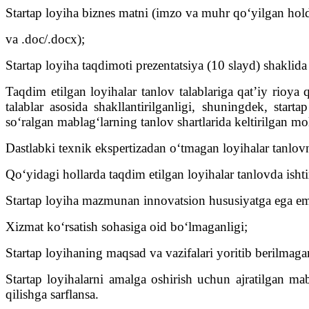
Startap loyiha biznes matni (imzo va muhr qo‘yilgan hold
va .doc/.docx);
Startap loyiha taqdimoti prezentatsiya (10 slayd) shaklida
Taqdim etilgan loyihalar tanlov talablariga qat’iy rioya 
talablar asosida shakllantirilganligi, shuningdek, star
so‘ralgan mablag‘larning tanlov shartlarida keltirilgan mo
Dastlabki texnik ekspertizadan o‘tmagan loyihalar tanlov
Qo‘yidagi hollarda taqdim etilgan loyihalar tanlovda isht
Startap loyiha mazmunan innovatsion hususiyatga ega em
Xizmat ko‘rsatish sohasiga oid bo‘lmaganligi;
Startap loyihaning maqsad va vazifalari yoritib berilmagan
Startap loyihalarni amalga oshirish uchun ajratilgan mabl
qilishga sarflansa.