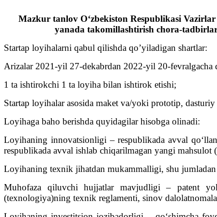
Mazkur tanlov O‘zbekiston Respublikasi Vazirlar
yanada takomillashtirish chora-tadbirlar
Startap loyihalarni qabul qilishda qo’yiladigan shartlar:
Arizalar 2021-yil 27-dekabrdan 2022-yil 20-fevralgacha q
1 ta ishtirokchi 1 ta loyiha bilan ishtirok etishi;
Startap loyihalar asosida maket va/yoki prototip, dasturi
Loyihaga baho berishda quyidagilar hisobga olinadi:
Loyihaning innovatsionligi – respublikada avval qo‘llan
respublikada avval ishlab chiqarilmagan yangi mahsulot (i
Loyihaning texnik jihatdan mukammalligi, shu jumladan 
Muhofaza qiluvchi hujjatlar mavjudligi – patent yoki
(texnologiya)ning texnik reglamenti, sinov dalolatnomal
Loyihaning investitsion jozibadorligi – qo‘shimcha foyda