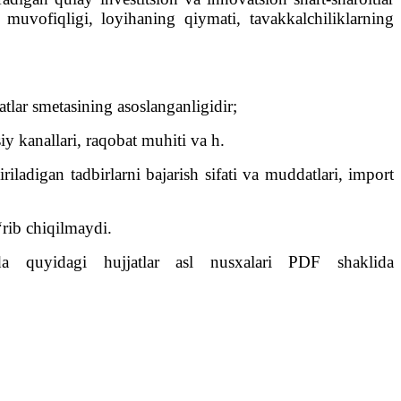
 muvofiqligi, loyihaning qiymati, tavakkalchiliklarning
atlar smetasining asoslanganligidir;
iy kanallari, raqobat muhiti va h.
iladigan tadbirlarni bajarish sifati va muddatlari, import
‘rib chiqilmaydi.
da quyidagi hujjatlar asl nusxalari PDF shaklida