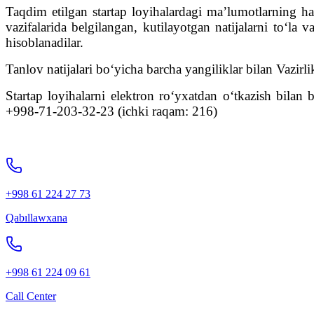
Taqdim etilgan startap loyihalardagi ma’lumotlarning haq
vazifalarida belgilangan, kutilayotgan natijalarni to‘la v
hisoblanadilar.
Tanlov natijalari bo‘yicha barcha yangiliklar bilan Vazirl
Startap loyihalarni elektron ro‘yxatdan o‘tkazish bilan 
+998-71-203-32-23 (ichki raqam: 216)
+998 61 224 27 73
Qabıllawxana
+998 61 224 09 61
Call Center