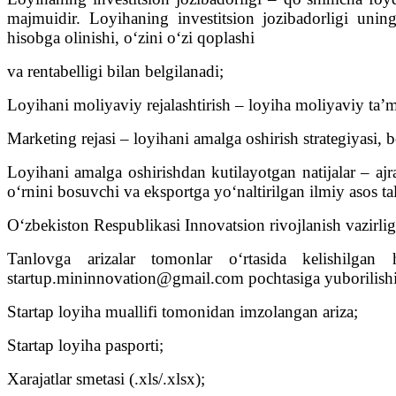
majmuidir. Loyihaning investitsion jozibadorligi uning
hisobga olinishi, o‘zini o‘zi qoplashi
va rentabelligi bilan belgilanadi;
Loyihani moliyaviy rejalashtirish – loyiha moliyaviy ta’mi
Marketing rejasi – loyihani amalga oshirish strategiyasi, 
Loyihani amalga oshirishdan kutilayotgan natijalar – ajra
o‘rnini bosuvchi va eksportga yo‘naltirilgan ilmiy asos tal
O‘zbekiston Respublikasi Innovatsion rivojlanish vazirligi
Tanlovga arizalar tomonlar o‘rtasida kelishilga
startup.mininnovation@gmail.com pochtasiga yuborilishi
Startap loyiha muallifi tomonidan imzolangan ariza;
Startap loyiha pasporti;
Xarajatlar smetasi (.xls/.xlsx);