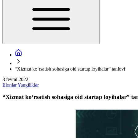
“Xizmat ko‘rsatish sohasiga oid startap loyihalar” tanlovi
3 fevral 2022
Elonlar
Yangiliklar
“Xizmat ko‘rsatish sohasiga oid startap loyihalar” ta