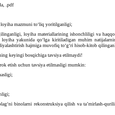
a, .pdf
 loyiha mazmuni to‘liq yoritilganligi;
qilinganligi, loyiha materiallarining ishonchliligi va haqqo
tap loyiha yakunida qo‘lga kiritiladigan muhim natijalar
liyalashtirish hajmiga muvofiq to‘g‘ri hisob-kitob qilinganl
ning keyingi bosqichiga tavsiya etilmaydi!
irok etish uchun tavsiya etilmasligi mumkin:
asligi;
ligi;
ag‘ni binolarni rekonstruksiya qilish va ta’mirlash-qurili