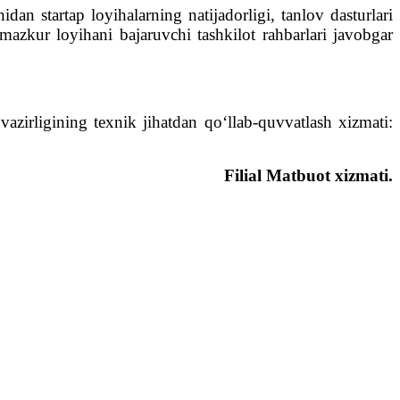
an startap loyihalarning natijadorligi, tanlov dasturlari
i, mazkur loyihani bajaruvchi tashkilot rahbarlari javobgar
vazirligining texnik jihatdan qo‘llab-quvvatlash xizmati:
Filial Matbuot xizmati.