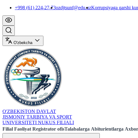
+998 (61) 224-27-73
ozdjtsunf@edu.uz
Korrupsiyaga qarshi ku
O'zbekcha
O'ZBEKISTON DAVLAT
JISMONIY TARBIYA VA SPORT
UNIVERSITETI NUKUS FILIALI
Filial
Faoliyat
Registrator ofis
Talabalarga
Abiturientlarga
Axbor