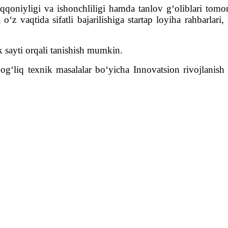
qoniyligi va ishonchliligi hamda tanlov g‘oliblari tomonid
a o‘z vaqtida sifatli bajarilishiga startap loyiha rahbarlar
ik sayti orqali tanishish mumkin.
bog‘liq texnik masalalar bo‘yicha Innovatsion rivojlanish 