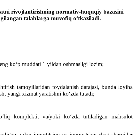
tni rivojlantirishning normativ-huquqiy bazasini
lgilangan talablarga muvofiq o‘tkaziladi.
 yeng ko‘p muddati 1 yildan oshmasligi lozim;
tirish tamoyillaridan foydalanish darajasi, bunda loyiha
h, yangi xizmat yaratishni ko‘zda tutadi;
to‘liq komplekti, va/yoki ko‘zda tutiladigan mahsulot
adigan qulay investitsion va innovatsion shart-sharoitlar