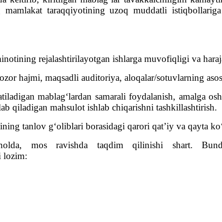
 mamlakat taraqqiyotining uzoq muddatli istiqbollariga
notining rejalashtirilayotgan ishlarga muvofiqligi va haraj
bozor hajmi, maqsadli auditoriya, aloqalar/sotuvlarning asos
tiladigan mablag‘lardan samarali foydalanish, amalga oshir
ab qiladigan mahsulot ishlab chiqarishni tashkillashtirish.
ning tanlov g‘oliblari borasidagi qarori qat’iy va qayta ko
n holda, mos ravishda taqdim qilinishi shart. Bun
 lozim: