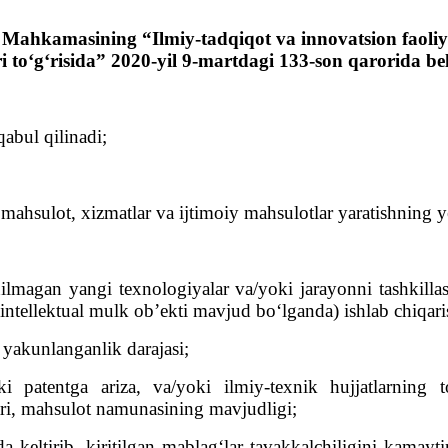
 Mahkamasining “Ilmiy-tadqiqot va innovatsion faoliya
i to‘g‘risida” 2020-yil 9-martdagi 133-son qarorida be
abul qilinadi;
y mahsulot, xizmatlar va ijtimoiy mahsulotlar yaratishning
ilmagan yangi texnologiyalar va/yoki jarayonni tashkillash
ntellektual mulk ob’ekti mavjud bo‘lganda) ishlab chiqaris
yakunlanganlik darajasi;
 patentga ariza, va/yoki ilmiy-texnik hujjatlarning 
ari, mahsulot namunasining mavjudligi;
 keltirib, kiritilgan mablag‘lar tavakkalchiligini kamaytir