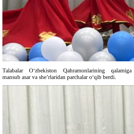
Talabalar O‘zbekiston Qahramonlarining qalamiga
mansub asar va she’rlaridan parchalar o‘qib berdi.