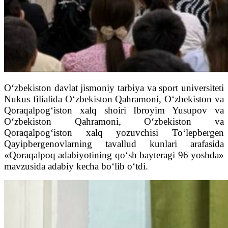
O‘zbekiston davlat jismoniy tarbiya va sport universiteti
Nukus filialida O‘zbekiston Qahramoni, O‘zbekiston va
Qoraqalpog‘iston xalq shoiri Ibroyim Yusupov va
O‘zbekiston Qahramoni, O‘zbekiston va
Qoraqalpog‘iston xalq yozuvchisi To‘lepbergen
Qayipbergenovlarning tavallud kunlari arafasida
«Qoraqalpoq adabiyotining qo‘sh bayteragi 96 yoshda»
mavzusida adabiy kecha bo‘lib o‘tdi.