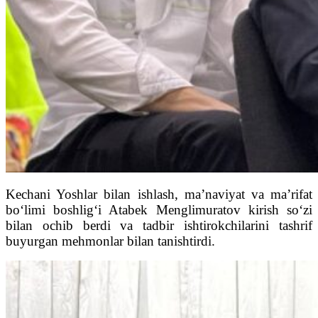
Kechani Yoshlar bilan ishlash, ma’naviyat va ma’rifat
bo‘limi boshlig‘i Atabek Menglimuratov kirish so‘zi
bilan ochib berdi va tadbir ishtirokchilarini tashrif
buyurgan mehmonlar bilan tanishtirdi.