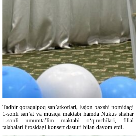
Tadbir qoraqalpoq san’atkorlari, Esjon baxshi nomidagi
1-sonli san’at va musiqa maktabi hamda Nukus shahar
1-sonli umumta’lim maktabi o‘quvchilari, filial
talabalari ijrosidagi konsert dasturi bilan davom etdi.