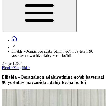
Filialda «Qoraqalpoq adabiyotining qo‘sh bayteragi 96
yoshda» mavzusida adabiy kecha bo‘ldi
29 aprel 2025
Elonlar
Yangiliklar
Filialda «Qoraqalpoq adabiyotining qo‘sh bayteragi
96 yoshda» mavzusida adabiy kecha bo‘ldi