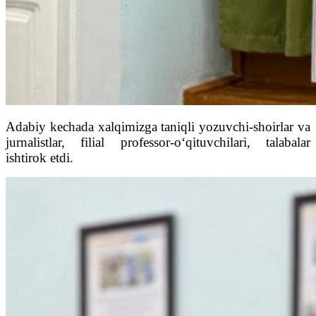
Adabiy kechada xalqimizga taniqli yozuvchi-shoirlar va
jurnalistlar, filial professor-o‘qituvchilari, talabalar
ishtirok etdi.