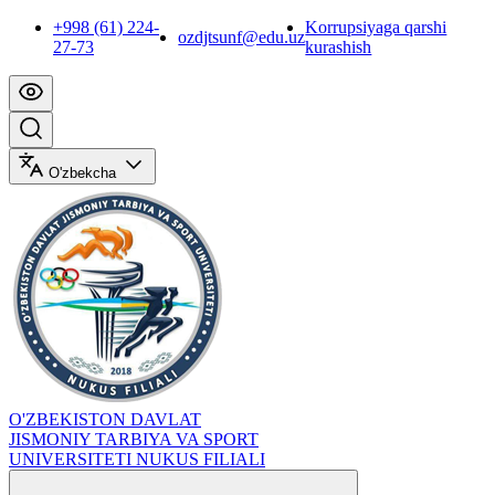
+998 (61) 224-
Korrupsiyaga qarshi
ozdjtsunf@edu.uz
27-73
kurashish
O'zbekcha
O'ZBEKISTON DAVLAT
JISMONIY TARBIYA VA SPORT
UNIVERSITETI NUKUS FILIALI