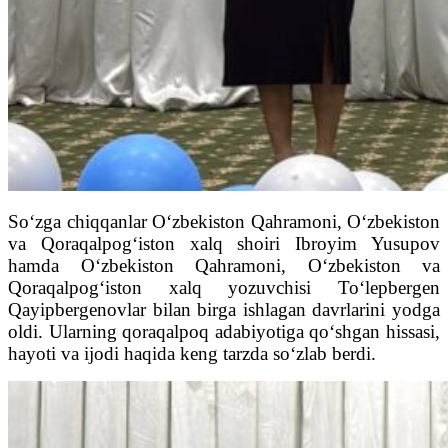
So‘zga chiqqanlar O‘zbekiston Qahramoni, O‘zbekiston
va Qoraqalpog‘iston xalq shoiri Ibroyim Yusupov
hamda O‘zbekiston Qahramoni, O‘zbekiston va
Qoraqalpog‘iston xalq yozuvchisi To‘lepbergen
Qayipbergenovlar bilan birga ishlagan davrlarini yodga
oldi. Ularning qoraqalpoq adabiyotiga qo‘shgan hissasi,
hayoti va ijodi haqida keng tarzda so‘zlab berdi.