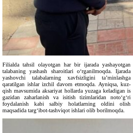
Filialda tahsil olayotgan har bir ijarada yashayotgan
talabaning yashash sharoitlari o‘rganilmoqda. Ijarada
yashovchi talabalarning xavfsizligini ta’minlashga
qaratilgan ishlar izchil davom etmoqda. Ayniqsa, kuz-
qish mavsumida aksariyat hollarda yuzaga keladigan is
gazidan zaharlanish va isitish tizimlaridan noto‘g‘ri
foydalanish kabi salbiy holatlarning oldini olish
maqsadida targ‘ibot-tashviqot ishlari olib borilmoqda.