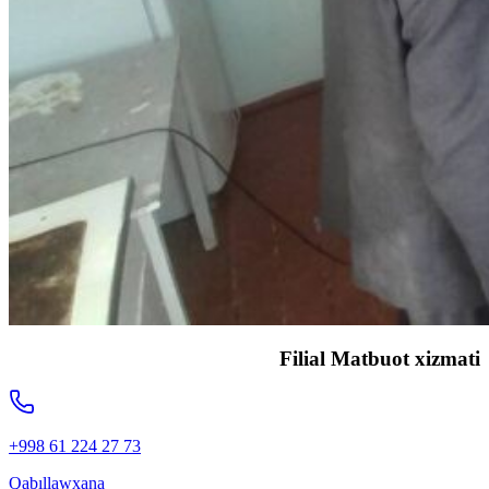
Filial Matbuot xizmati
+998 61 224 27 73
Qabıllawxana