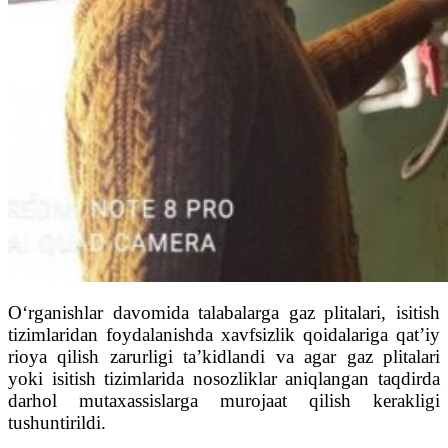
O‘rganishlar davomida talabalarga gaz plitalari, isitish
tizimlaridan foydalanishda xavfsizlik qoidalariga qat’iy
rioya qilish zarurligi ta’kidlandi va agar gaz plitalari
yoki isitish tizimlarida nosozliklar aniqlangan taqdirda
darhol mutaxassislarga murojaat qilish kerakligi
tushuntirildi.