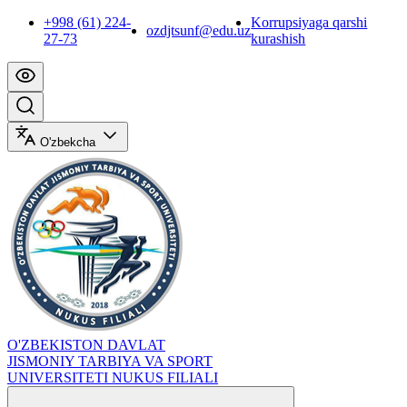
+998 (61) 224-
Korrupsiyaga qarshi
ozdjtsunf@edu.uz
27-73
kurashish
O'zbekcha
O'ZBEKISTON DAVLAT
JISMONIY TARBIYA VA SPORT
UNIVERSITETI NUKUS FILIALI