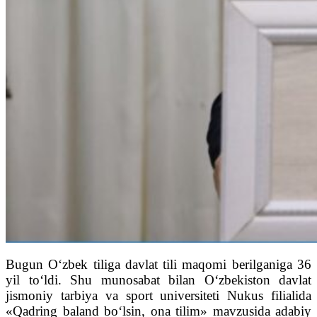
Bugun O‘zbek tiliga davlat tili maqomi berilganiga 36
yil to‘ldi. Shu munosabat bilan O‘zbekiston davlat
jismoniy tarbiya va sport universiteti Nukus filialida
«Qadring baland bo‘lsin, ona tilim» mavzusida adabiy