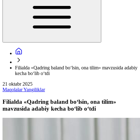
Filialda «Qadring baland bo‘lsin, ona tilim» mavzusida adabiy
kecha bo‘lib o‘tdi
21 oktabr 2025
Maqolalar
Yangiliklar
Filialda «Qadring baland bo‘lsin, ona tilim»
mavzusida adabiy kecha bo‘lib o‘tdi