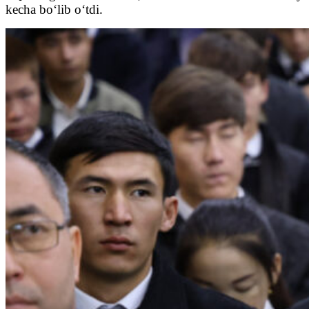
kecha bo‘lib o‘tdi.