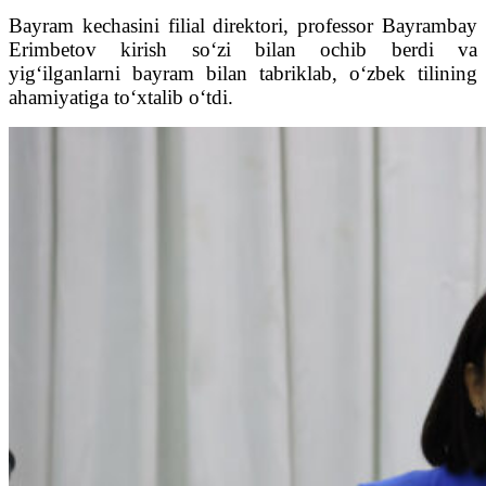
Bayram kechasini filial direktori, professor Bayrambay
Erimbetov kirish so‘zi bilan ochib berdi va
yig‘ilganlarni bayram bilan tabriklab, o‘zbek tilining
ahamiyatiga to‘xtalib o‘tdi.