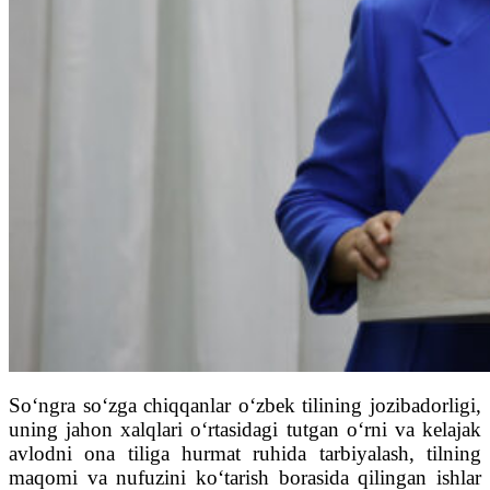
So‘ngra so‘zga chiqqanlar o‘zbek tilining jozibadorligi,
uning jahon xalqlari o‘rtasidagi tutgan o‘rni va kelajak
avlodni ona tiliga hurmat ruhida tarbiyalash, tilning
maqomi va nufuzini ko‘tarish borasida qilingan ishlar