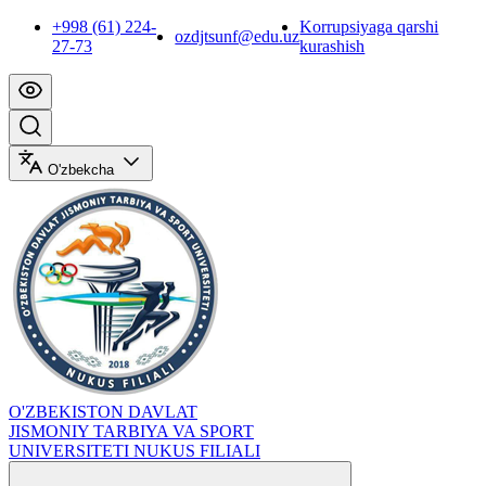
+998 (61) 224-
Korrupsiyaga qarshi
ozdjtsunf@edu.uz
27-73
kurashish
O'zbekcha
O'ZBEKISTON DAVLAT
JISMONIY TARBIYA VA SPORT
UNIVERSITETI NUKUS FILIALI