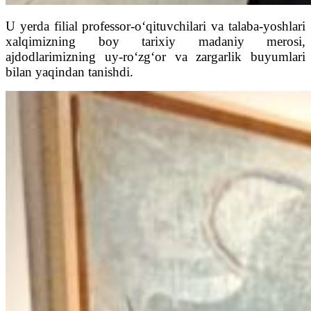
U yerda filial professor-o‘qituvchilari va talaba-yoshlari
xalqimizning boy tarixiy madaniy merosi,
ajdodlarimizning uy-ro‘zg‘or va zargarlik buyumlari
bilan yaqindan tanishdi.