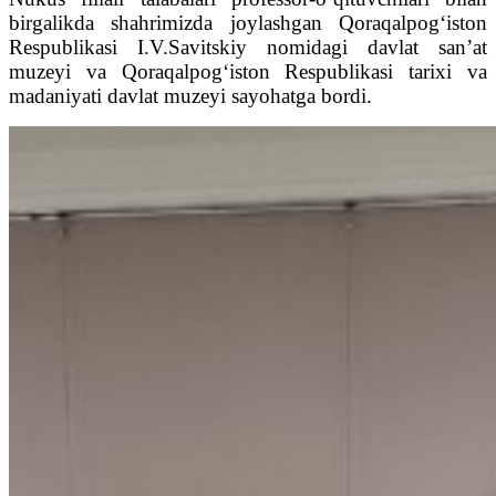
birgalikda shahrimizda joylashgan Qoraqalpog‘iston
Respublikasi I.V.Savitskiy nomidagi davlat san’at
muzeyi va Qoraqalpog‘iston Respublikasi tarixi va
madaniyati davlat muzeyi sayohatga bordi.