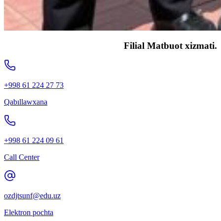
Filial Matbuot xizmati.
+998 61 224 27 73
Qabıllawxana
+998 61 224 09 61
Call Center
ozdjtsunf@edu.uz
Elektron pochta