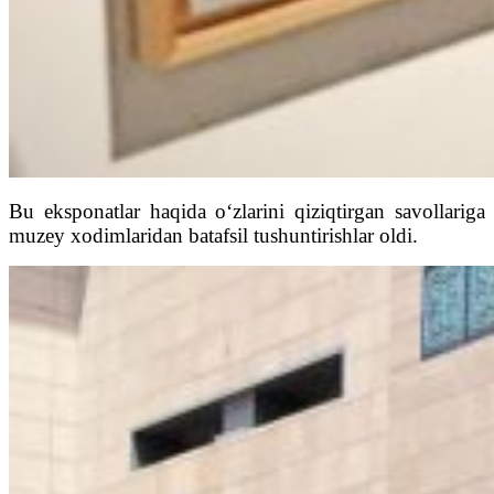
Bu eksponatlar haqida o‘zlarini qiziqtirgan savollariga
muzey xodimlaridan batafsil tushuntirishlar oldi.