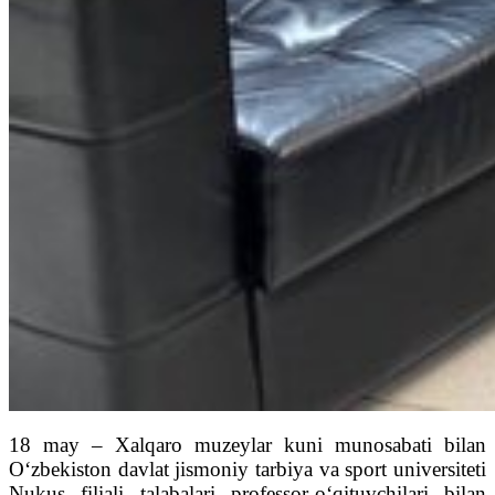
18 may – Xalqaro muzeylar kuni munosabati bilan
O‘zbekiston davlat jismoniy tarbiya va sport universiteti
Nukus filiali talabalari professor-o‘qituvchilari bilan