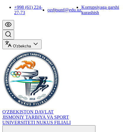
+998 (61) 224-
Korrupsiyaga qarshi
ozdjtsunf@edu.uz
27-73
kurashish
O'zbekcha
O'ZBEKISTON DAVLAT
JISMONIY TARBIYA VA SPORT
UNIVERSITETI NUKUS FILIALI