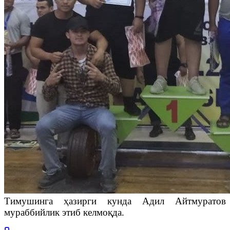
Тимушинга ҳазирги кунда Адил Айтмуратов
мураббийлик этиб келмоқда.