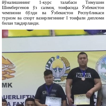
йўналишининг 1-курс талабаси Тимушин
Шимбергенов ўз салмоқ тоифасида Ўзбекистон
чемпиони бўлди ва Ўзбекистон Республикаси
туризм ва спорт вазирлигининг I тоифали дипломи
билан тақдирланди.