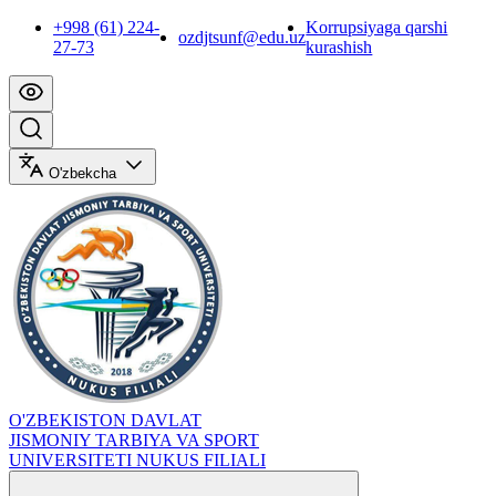
+998 (61) 224-
Korrupsiyaga qarshi
ozdjtsunf@edu.uz
27-73
kurashish
O'zbekcha
O'ZBEKISTON DAVLAT
JISMONIY TARBIYA VA SPORT
UNIVERSITETI NUKUS FILIALI