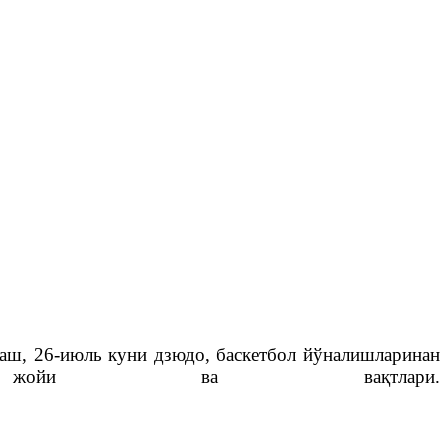
раш, 26-июль куни дзюдо, баскетбол йўналишларинан
 жойи ва вақтлари.