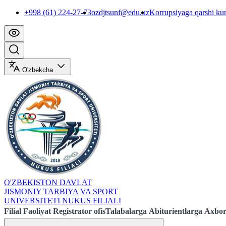
+998 (61) 224-27-73
ozdjtsunf@edu.uz
Korrupsiyaga qarshi ku
O'zbekcha
O'ZBEKISTON DAVLAT
JISMONIY TARBIYA VA SPORT
UNIVERSITETI NUKUS FILIALI
Filial
Faoliyat
Registrator ofis
Talabalarga
Abiturientlarga
Axbor