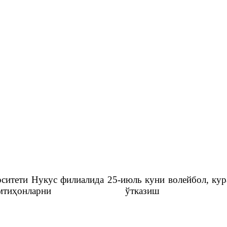
рситети Нукус филиалида 25-июль куни волейбол, ку
мтиҳонларни ўтказиш