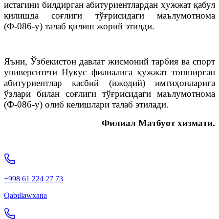
истагини билдирган абитуриентлардан ҳужжат қабул
қилишда соғлиги тўғрисидаги маълумотнома
(Ф-086-у) талаб қилиш жорий этилди.
Яъни, Ўзбекистон давлат жисмоний тарбия ва спорт
университети Нукус филиалига ҳужжат топширган
абитуриентлар касбий (ижодий) имтиҳонларига
ўзлари билан соғлиги тўғрисидаги маълумотнома
(Ф-086-у) олиб келишлари талаб этилади.
Филиал Матбуот хизмати.
+998 61 224 27 73
Qabıllawxana