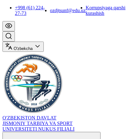
+998 (61) 224-
Korrupsiyaga qarshi
ozdjtsunf@edu.uz
27-73
kurashish
O'zbekcha
O'ZBEKISTON DAVLAT
JISMONIY TARBIYA VA SPORT
UNIVERSITETI NUKUS FILIALI