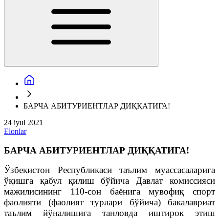
БАРЧА АБИТУРИЕНТЛАР ДИҚҚАТИГА!
24 iyul 2021
Elonlar
БАРЧА АБИТУРИЕНТЛАР ДИҚҚАТИГА!
Ўзбекистон Республикаси таълим муассасаларига
ўқишга қабул қилиш бўйича Давлат комиссияси
мажилисининг 110-сон баёнига мувофиқ c
порт
фаолияти (фаолият турлари бўйича) бакалавриат
таълим йўналишига танловда иштирок этиш