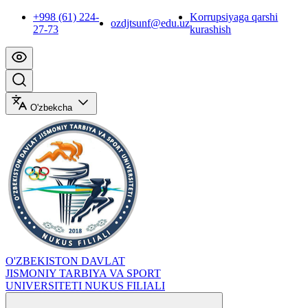
+998 (61) 224-
Korrupsiyaga qarshi
ozdjtsunf@edu.uz
27-73
kurashish
O'zbekcha
O'ZBEKISTON DAVLAT
JISMONIY TARBIYA VA SPORT
UNIVERSITETI NUKUS FILIALI