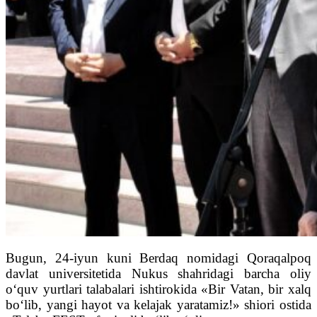
Bugun, 24-iyun kuni Berdaq nomidagi Qoraqalpoq
davlat universitetida Nukus shahridagi barcha oliy
o‘quv yurtlari talabalari ishtirokida «Bir Vatan, bir xalq
bo‘lib, yangi hayot va kelajak yaratamiz!» shiori ostida