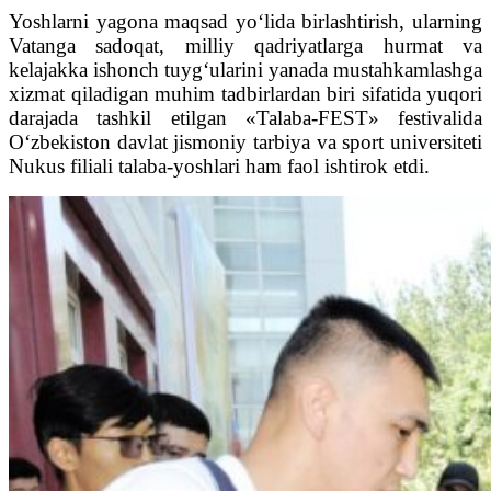
Yoshlarni yagona maqsad yo‘lida birlashtirish, ularning
Vatanga sadoqat, milliy qadriyatlarga hurmat va
kelajakka ishonch tuyg‘ularini yanada mustahkamlashga
xizmat qiladigan muhim tadbirlardan biri sifatida yuqori
darajada tashkil etilgan «Talaba-FEST» festivalida
O‘zbekiston davlat jismoniy tarbiya va sport universiteti
Nukus filiali talaba-yoshlari ham faol ishtirok etdi.