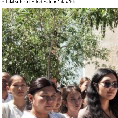
«Talaba-FEST» festivali bo‘lib o‘tdi.