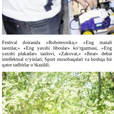
Festival doirasida «Robotexnika,» «Eng mazali
taomlar,» «Eng yaxshi liboslar» ko‘rgazmasi, «Eng
yaxshi plakatlar» tanlovi, «Zakovat,» «Ibrat» debat
intellektual o‘yinlari, Sport musobaqalari va boshqa bir
qator tadbirlar o‘tkazildi.